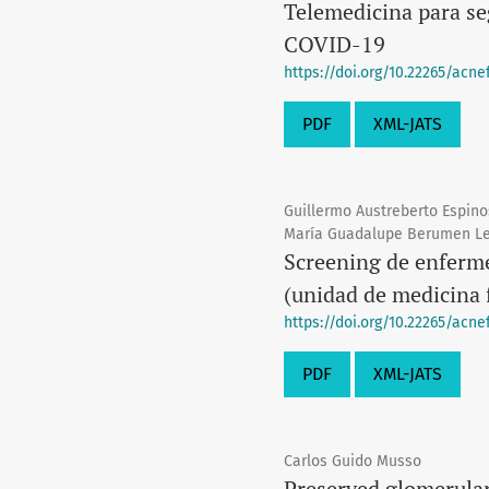
Telemedicina para se
COVID-19
https://doi.org/10.22265/acnef.
PDF
XML-JATS
Guillermo Austreberto Espino
María Guadalupe Berumen L
Screening de enferme
(unidad de medicina 
https://doi.org/10.22265/acnef.
PDF
XML-JATS
Carlos Guido Musso
Preserved glomerular 