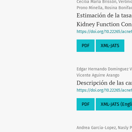
Cecilia María Brissón, Veróni
Prono Minella, Rosina Bonifac
Estimación de la tasa
Kidney Function Con
https://doi.org/10.22265/acnef.
PDF
XML-JATS
Edgar Hernando Dominguez Vi
Vicente Aguirre Arango
Descripción de las ca
https://doi.org/10.22265/acnef.
PDF
XML-JATS (Engl
Andrea Garcia-Lopez, Nasly P