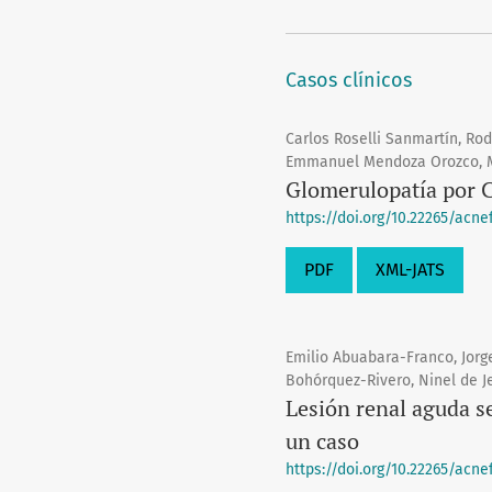
Casos clínicos
Carlos Roselli Sanmartín, Rod
Emmanuel Mendoza Orozco, M
Glomerulopatía por C
https://doi.org/10.22265/acnef.
PDF
XML-JATS
Emilio Abuabara-Franco, Jorg
Bohórquez-Rivero, Ninel de J
Lesión renal aguda s
un caso
https://doi.org/10.22265/acnef.