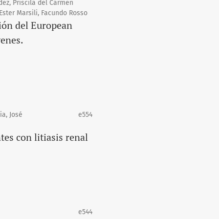
dez, Priscila del Carmen
Ester Marsili, Facundo Rosso
ción del European
enes.
a, José
e554
es con litiasis renal
e544