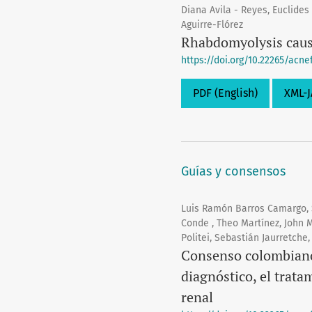
Diana Avila - Reyes, Euclide
Aguirre-Flórez
Rhabdomyolysis caus
https://doi.org/10.22265/acnef
PDF (English)
XML-J
Guías y consensos
Luis Ramón Barros Camargo, S
Conde , Theo Martínez, John 
Politei, Sebastián Jaurretche,
Consenso colombiano 
diagnóstico, el trat
renal