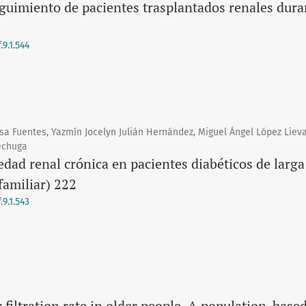
guimiento de pacientes trasplantados renales dura
9.1.544
sa Fuentes, Yazmín Jocelyn Julián Hernández, Miguel Ángel López Liev
echuga
dad renal crónica en pacientes diabéticos de larga
familiar) 222
9.1.543
filtration rate in older people. A population-based