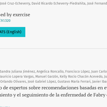
s José Cruz-Echeverry, David Ricardo Echeverry-Piedrahita, José Fern
ed by exercise
.9.1.520
ATS (English)
andra Juliana Jiménez, Angelica Roncallo, Francisco López, Juan Carlo
Mauricio Lopera Vargas, Manuel Garzón, Kelly Rocío Chacón Acevedo, J
 Orlando Olivares, José Gabriel López, Gustavo María Ferrari, Javier Iba
de expertos sobre recomendaciones basadas en ev
amiento y el seguimiento de la enfermedad de Fabr