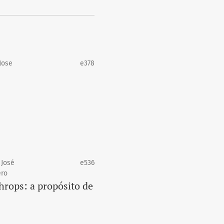
Jose
e378
 José
e536
ero
hrops: a propósito de