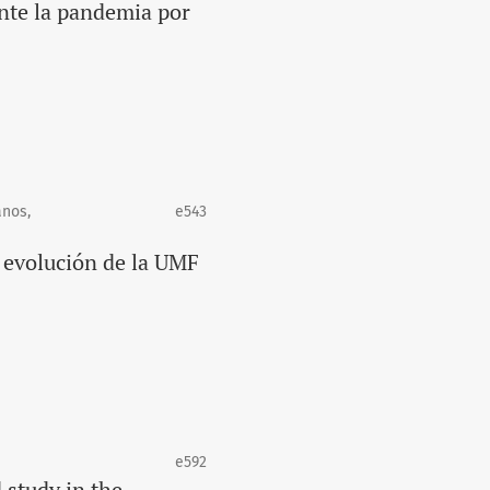
nte la pandemia por
anos,
e543
 evolución de la UMF
e592
 study in the