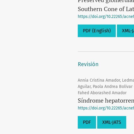
Southern Cone of La
https://doi.org/10.22265/acnef.
PDF (English)
XML-J
Revisión
Annia Cristina Amador, Ledm
Aguilar, Paola Andrea Bolíva
Fahed Aborashed Amador
Síndrome hepatorrenal
https://doi.org/10.22265/acnef.
PDF
XML-JATS