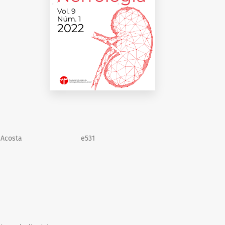
 Acosta
e531