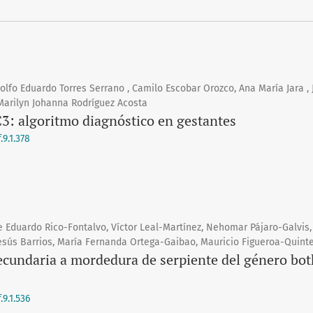
olfo Eduardo Torres Serrano , Camilo Escobar Orozco, Ana María Jara , 
arilyn Johanna Rodríguez Acosta
3: algoritmo diagnóstico en gestantes
9.1.378
e Eduardo Rico-Fontalvo, Víctor Leal-Martínez, Nehomar Pájaro-Galvis,
esús Barrios, María Fernanda Ortega-Gaibao, Mauricio Figueroa-Quint
ecundaria a mordedura de serpiente del género bot
9.1.536