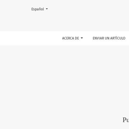
Vol. 9 Núm. 1 (2022): Publicación continua
Cambiar el idioma. El actual es:
Español
ACERCA DE
ENVIAR UN ARTÍCULO
Pu