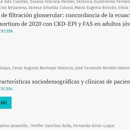
ca Inés Cuestas, Susana Graciela Denner, Verónica Guillermina Fernán
ino Belzarena, Vanesa Griselda Colussi, María Eugenia Brissón, Silvia 
 de filtración glomerular: concordancia de la ecua
sortium de 2020 con CKD-EPI y FAS en adultos jóv
9.1.556
nayo, Cesar Augusto Restrepo Valencia, José Fernando Rendón Valenci
racterísticas sociodemográficas y clínicas de pacient
9.1.554
ish)
atino-Jaramillo , Yenifer Sanchez-Avila, Fernando Giron-Luque