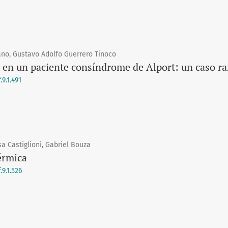
no, Gustavo Adolfo Guerrero Tinoco
 en un paciente consíndrome de Alport: un caso ra
9.1.491
sa Castiglioni, Gabriel Bouza
érmica
9.1.526