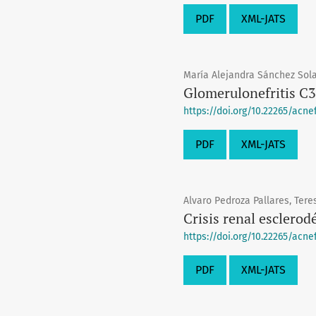
PDF
XML-JATS
María Alejandra Sánchez Sola
Glomerulonefritis C3
https://doi.org/10.22265/acnef.
PDF
XML-JATS
Alvaro Pedroza Pallares, Tere
Crisis renal esclerod
https://doi.org/10.22265/acnef.
PDF
XML-JATS