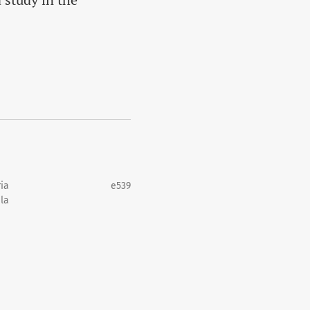
ia
e539
la