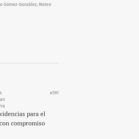
ando Gómez-González, Mateo
s
e591
uan
rra
idencias para el
y con compromiso