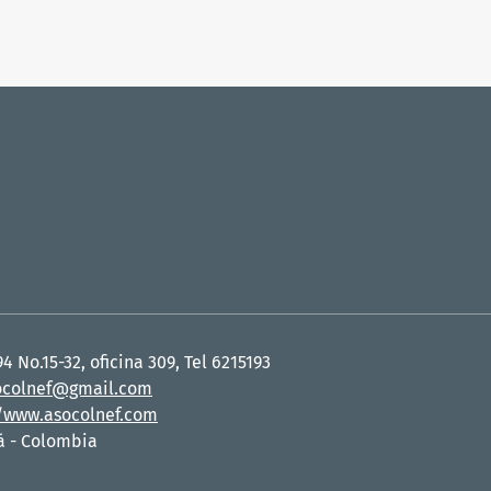
94 No.15-32, oficina 309, Tel 6215193
ocolnef@gmail.com
//www.asocolnef.com
á - Colombia