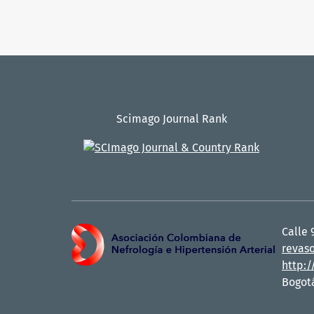
Scimago Journal Rank
Calle 
revas
http:
Bogot