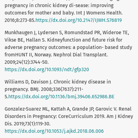
pregnancy in chronic kidney di-sease: improving
outcomes for mother and baby. Int J Womens Health.
2016;8:273-85.
https://dx.doi.org/10.2147/IJWH.S76819
Munkhaugen J, Lydersen S, Romundstad PR, Wideroe TE,
Vikse BE, Hallan S. Kidneyfunction and future risk for
adverse pregnancy outcomes: a population- based study
fromHUNT II, Norway. Nephrol Dial Transplant.
2009;24(12):3744-50.
https://dx.doi.org/10.1093/ndt/gfp320
Williams D, Davison J. Chronic kidney disease in
pregnancy. BMJ. 2008;336(7637):211-
5.
https://dx.doi.org/10.1136/bmj.39406.652986.BE
Gonzalez-Suarez ML, Kattah A, Grande JP, Garovic V. Renal
Disorders in Pregnancy: CoreCurriculum 2019. Am J Kidney
Dis. 2019;73(1):119-30.
https://dx.doi.org/10.1053/j.ajkd.2018.06.006