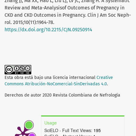
Zhang JJ, Ma XX, Hao L, Liu LJ, Lv JC, Zhang H. A Systematic
Review and Meta-Analysisof Outcomes of Pregnancy in
CKD and CKD Outcomes in Pregnancy. Clin J Am Soc Neph-
rol. 2015;10(11):1964-78.
https://dx.doi.org/10.2215/CJN.09250914
Esta obra está bajo una licencia internacional
Creative
Commons Atribución-NoComercial-SinDerivadas 4.0
.
Derechos de autor 2020 Revista Colombiana de Nefrología
Usage
SciELO - Full Text Views:
195