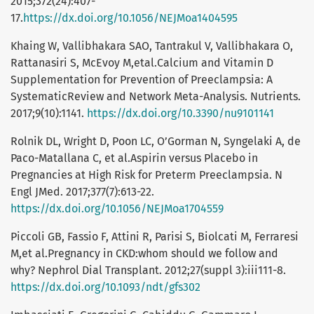
2015;372(24):407-
17.
https://dx.doi.org/10.1056/NEJMoa1404595
Khaing W, Vallibhakara SAO, Tantrakul V, Vallibhakara O,
Rattanasiri S, McEvoy M,etal.Calcium and Vitamin D
Supplementation for Prevention of Preeclampsia: A
SystematicReview and Network Meta-Analysis. Nutrients.
2017;9(10):1141.
https://dx.doi.org/10.3390/nu9101141
Rolnik DL, Wright D, Poon LC, O’Gorman N, Syngelaki A, de
Paco-Matallana C, et al.Aspirin versus Placebo in
Pregnancies at High Risk for Preterm Preeclampsia. N
Engl JMed. 2017;377(7):613-22.
https://dx.doi.org/10.1056/NEJMoa1704559
Piccoli GB, Fassio F, Attini R, Parisi S, Biolcati M, Ferraresi
M,et al.Pregnancy in CKD:whom should we follow and
why? Nephrol Dial Transplant. 2012;27(suppl 3):iii111-8.
https://dx.doi.org/10.1093/ndt/gfs302