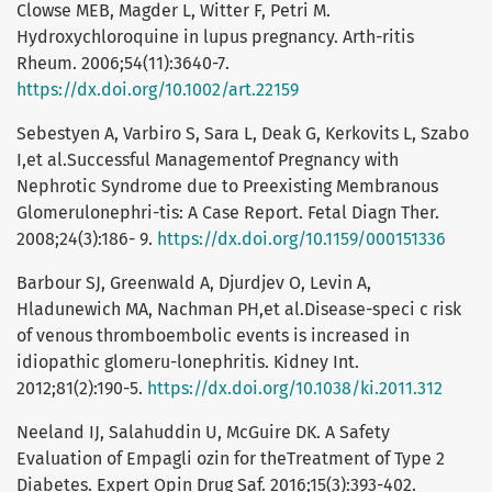
Clowse MEB, Magder L, Witter F, Petri M.
Hydroxychloroquine in lupus pregnancy. Arth-ritis
Rheum. 2006;54(11):3640-7.
https://dx.doi.org/10.1002/art.22159
Sebestyen A, Varbiro S, Sara L, Deak G, Kerkovits L, Szabo
I,et al.Successful Managementof Pregnancy with
Nephrotic Syndrome due to Preexisting Membranous
Glomerulonephri-tis: A Case Report. Fetal Diagn Ther.
2008;24(3):186- 9.
https://dx.doi.org/10.1159/000151336
Barbour SJ, Greenwald A, Djurdjev O, Levin A,
Hladunewich MA, Nachman PH,et al.Disease-speci c risk
of venous thromboembolic events is increased in
idiopathic glomeru-lonephritis. Kidney Int.
2012;81(2):190-5.
https://dx.doi.org/10.1038/ki.2011.312
Neeland IJ, Salahuddin U, McGuire DK. A Safety
Evaluation of Empagli ozin for theTreatment of Type 2
Diabetes. Expert Opin Drug Saf. 2016;15(3):393-402.