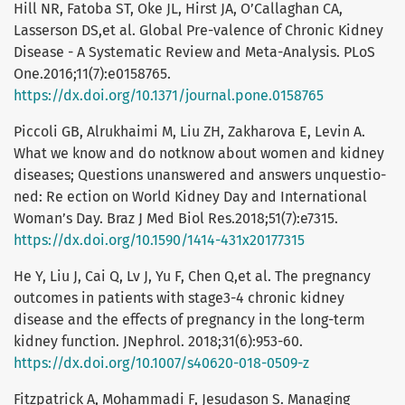
Hill NR, Fatoba ST, Oke JL, Hirst JA, O’Callaghan CA,
Lasserson DS,et al. Global Pre-valence of Chronic Kidney
Disease - A Systematic Review and Meta-Analysis. PLoS
One.2016;11(7):e0158765.
https://dx.doi.org/10.1371/journal.pone.0158765
Piccoli GB, Alrukhaimi M, Liu ZH, Zakharova E, Levin A.
What we know and do notknow about women and kidney
diseases; Questions unanswered and answers unquestio-
ned: Re ection on World Kidney Day and International
Woman’s Day. Braz J Med Biol Res.2018;51(7):e7315.
https://dx.doi.org/10.1590/1414-431x20177315
He Y, Liu J, Cai Q, Lv J, Yu F, Chen Q,et al. The pregnancy
outcomes in patients with stage3-4 chronic kidney
disease and the effects of pregnancy in the long-term
kidney function. JNephrol. 2018;31(6):953-60.
https://dx.doi.org/10.1007/s40620-018-0509-z
Fitzpatrick A, Mohammadi F, Jesudason S. Managing