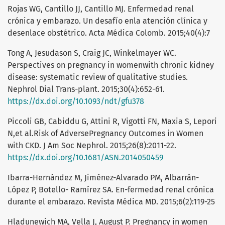
Rojas WG, Cantillo JJ, Cantillo MJ. Enfermedad renal
crónica y embarazo. Un desafío enla atención clínica y
desenlace obstétrico. Acta Médica Colomb. 2015;40(4):7
Tong A, Jesudason S, Craig JC, Winkelmayer WC.
Perspectives on pregnancy in womenwith chronic kidney
disease: systematic review of qualitative studies.
Nephrol Dial Trans-plant. 2015;30(4):652-61.
https://dx.doi.org/10.1093/ndt/gfu378
Piccoli GB, Cabiddu G, Attini R, Vigotti FN, Maxia S, Lepori
N,et al.Risk of AdversePregnancy Outcomes in Women
with CKD. J Am Soc Nephrol. 2015;26(8):2011-22.
https://dx.doi.org/10.1681/ASN.2014050459
Ibarra-Hernández M, Jiménez-Alvarado PM, Albarrán-
López P, Botello- Ramírez SA. En-fermedad renal crónica
durante el embarazo. Revista Médica MD. 2015;6(2):119-25
Hladunewich MA, Vella J, August P. Pregnancy in women