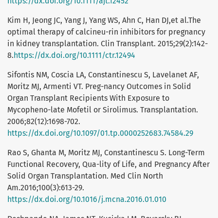
https://dx.doi.org/10.1111/ajt.12452
Kim H, Jeong JC, Yang J, Yang WS, Ahn C, Han DJ,et al.The
optimal therapy of calcineu-rin inhibitors for pregnancy
in kidney transplantation. Clin Transplant. 2015;29(2):142-
8.
https://dx.doi.org/10.1111/ctr.12494
Sifontis NM, Coscia LA, Constantinescu S, Lavelanet AF,
Moritz MJ, Armenti VT. Preg-nancy Outcomes in Solid
Organ Transplant Recipients With Exposure to
Mycopheno-late Mofetil or Sirolimus. Transplantation.
2006;82(12):1698-702.
https://dx.doi.org/10.1097/01.tp.0000252683.74584.29
Rao S, Ghanta M, Moritz MJ, Constantinescu S. Long-Term
Functional Recovery, Qua-lity of Life, and Pregnancy After
Solid Organ Transplantation. Med Clin North
Am.2016;100(3):613-29.
https://dx.doi.org/10.1016/j.mcna.2016.01.010