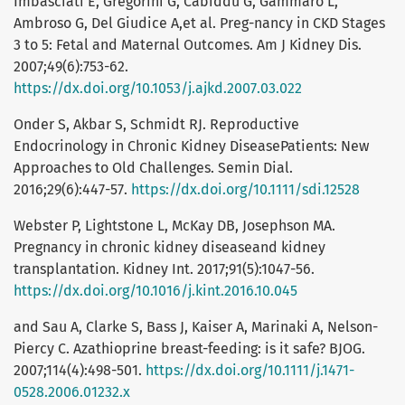
Imbasciati E, Gregorini G, Cabiddu G, Gammaro L,
Ambroso G, Del Giudice A,et al. Preg-nancy in CKD Stages
3 to 5: Fetal and Maternal Outcomes. Am J Kidney Dis.
2007;49(6):753-62.
https://dx.doi.org/10.1053/j.ajkd.2007.03.022
Onder S, Akbar S, Schmidt RJ. Reproductive
Endocrinology in Chronic Kidney DiseasePatients: New
Approaches to Old Challenges. Semin Dial.
2016;29(6):447-57.
https://dx.doi.org/10.1111/sdi.12528
Webster P, Lightstone L, McKay DB, Josephson MA.
Pregnancy in chronic kidney diseaseand kidney
transplantation. Kidney Int. 2017;91(5):1047-56.
https://dx.doi.org/10.1016/j.kint.2016.10.045
and Sau A, Clarke S, Bass J, Kaiser A, Marinaki A, Nelson-
Piercy C. Azathioprine breast-feeding: is it safe? BJOG.
2007;114(4):498-501.
https://dx.doi.org/10.1111/j.1471-
0528.2006.01232.x