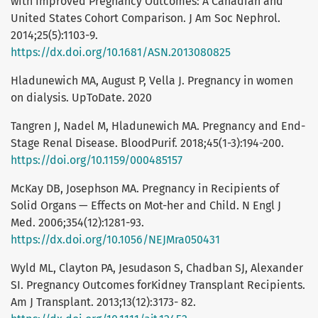
with Improved Pregnancy Outcomes: A Canadian and
United States Cohort Comparison. J Am Soc Nephrol.
2014;25(5):1103-9.
https://dx.doi.org/10.1681/ASN.2013080825
Hladunewich MA, August P, Vella J. Pregnancy in women
on dialysis. UpToDate. 2020
Tangren J, Nadel M, Hladunewich MA. Pregnancy and End-
Stage Renal Disease. BloodPurif. 2018;45(1-3):194-200.
https://doi.org/10.1159/000485157
McKay DB, Josephson MA. Pregnancy in Recipients of
Solid Organs — Effects on Mot-her and Child. N Engl J
Med. 2006;354(12):1281-93.
https://dx.doi.org/10.1056/NEJMra050431
Wyld ML, Clayton PA, Jesudason S, Chadban SJ, Alexander
SI. Pregnancy Outcomes forKidney Transplant Recipients.
Am J Transplant. 2013;13(12):3173- 82.