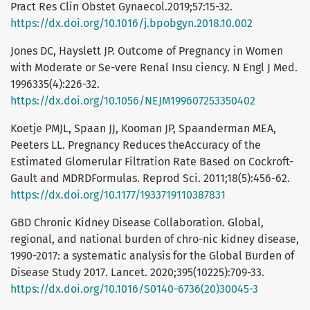
Pract Res Clin Obstet Gynaecol.2019;57:15-32.
https://dx.doi.org/10.1016/j.bpobgyn.2018.10.002
Jones DC, Hayslett JP. Outcome of Pregnancy in Women
with Moderate or Se-vere Renal Insu ciency. N Engl J Med.
1996335(4):226-32.
https://dx.doi.org/10.1056/NEJM199607253350402
Koetje PMJL, Spaan JJ, Kooman JP, Spaanderman MEA,
Peeters LL. Pregnancy Reduces theAccuracy of the
Estimated Glomerular Filtration Rate Based on Cockroft-
Gault and MDRDFormulas. Reprod Sci. 2011;18(5):456-62.
https://dx.doi.org/10.1177/1933719110387831
GBD Chronic Kidney Disease Collaboration. Global,
regional, and national burden of chro-nic kidney disease,
1990-2017: a systematic analysis for the Global Burden of
Disease Study 2017. Lancet. 2020;395(10225):709-33.
https://dx.doi.org/10.1016/S0140-6736(20)30045-3