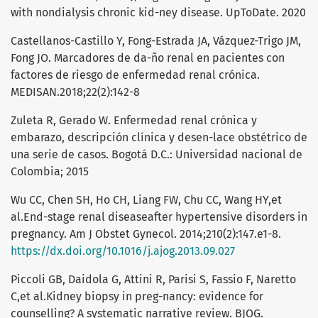
with nondialysis chronic kid-ney disease. UpToDate. 2020
Castellanos-Castillo Y, Fong-Estrada JA, Vázquez-Trigo JM,
Fong JO. Marcadores de da-ño renal en pacientes con
factores de riesgo de enfermedad renal crónica.
MEDISAN.2018;22(2):142-8
Zuleta R, Gerado W. Enfermedad renal crónica y
embarazo, descripción clínica y desen-lace obstétrico de
una serie de casos. Bogotá D.C.: Universidad nacional de
Colombia; 2015
Wu CC, Chen SH, Ho CH, Liang FW, Chu CC, Wang HY,et
al.End-stage renal diseaseafter hypertensive disorders in
pregnancy. Am J Obstet Gynecol. 2014;210(2):147.e1-8.
https://dx.doi.org/10.1016/j.ajog.2013.09.027
Piccoli GB, Daidola G, Attini R, Parisi S, Fassio F, Naretto
C,et al.Kidney biopsy in preg-nancy: evidence for
counselling? A systematic narrative review. BJOG.