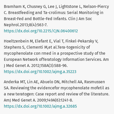
Bramham K, Chusney G, Lee J, Lightstone L, Nelson-Piercy
C. Breastfeeding and Ta-crolimus: Serial Monitoring in
Breast-Fed and Bottle-Fed Infants. Clin J Am Soc
Nephrol.2013;8(4):563-7.
https://dx.doi.org/10.2215/CJN.06400612
Hoeltzenbein M, Elefant E, Vial T, Finkel-Pekarsky V,
Stephens S, Clementi M,et al.Tera-togenicity of
mycophenolate con rmed in a prospective study of the
European Network ofTeratology Information Services. Am
J Med Genet A. 2012;158A(3):588-96.
https://dx.doi.org/10.1002/ajmg.a.35223
Anderka MT, Lin AE, Abuelo DN, Mitchell AA, Rasmussen
SA. Reviewing the evidencefor mycophenolate mofetil as
a new teratogen: Case report and review of the literature.
AmJ Med Genet A. 2009;149A(6):1241-8.
https://dx.doi.org/10.1002/ajmg.a.32685