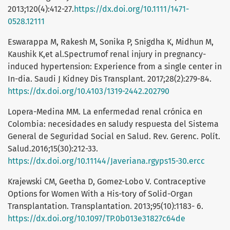
2013;120(4):412-27.
https://dx.doi.org/10.1111/1471-
0528.12111
Eswarappa M, Rakesh M, Sonika P, Snigdha K, Midhun M,
Kaushik K,et al.Spectrumof renal injury in pregnancy-
induced hypertension: Experience from a single center in
In-dia. Saudi J Kidney Dis Transplant. 2017;28(2):279-84.
https://dx.doi.org/10.4103/1319-2442.202790
Lopera-Medina MM. La enfermedad renal crónica en
Colombia: necesidades en saludy respuesta del Sistema
General de Seguridad Social en Salud. Rev. Gerenc. Polít.
Salud.2016;15(30):212-33.
https://dx.doi.org/10.11144/Javeriana.rgyps15-30.ercc
Krajewski CM, Geetha D, Gomez-Lobo V. Contraceptive
Options for Women With a His-tory of Solid-Organ
Transplantation. Transplantation. 2013;95(10):1183- 6.
https://dx.doi.org/10.1097/TP.0b013e31827c64de