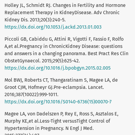
Holley JL, Schmidt RJ. Changes in Fertility and Hormone
Replacement Therapy in KidneyDisease. Adv Chronic
Kidney Dis. 2013;20(3):240-5.
https://dx.doi.org/10.1053/j.ackd.2013.01.003
Piccoli GB, Cabiddu G, Attini R, Vigotti F, Fassio F, Rolfo
A,et al.Pregnancy in ChronicKidney Disease: questions
and answers in a changing panorama. Best Pract Res Clin
ObstetGynaecol. 2015;29(5):625-42.
https://dx.doi.org/10.1016/j.bpobgyn.2015.02.005
Mol BWJ, Roberts CT, Thangaratinam S, Magee LA, de
Groot CJM, Hofmeyr GJ.Pre-eclampsia. Lancet.
2016;387(10022):999-1011.
https://dx.doi.org/10.1016/S0140-6736(15)00070-7
Magee LA, von Dadelszen P, Rey E, Ross S, Asztalos E,
Murphy KE,et al.Less-Tight versusTight Control of
Hypertension in Pregnancy. N Engl J Med.