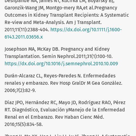
Deshpande NA, James NT, Kucirka LM, Boyarsky BJ,
Garonzik-Wang JM, Montgo-mery RA,et al.Pregnancy
Outcomes in Kidney Transplant Recipients: A Systematic
Re-view and Meta-Analysis. Am J Transplant.
2011;11(11):2388-404.
https://dx.doi.org/10.1111/j.1600-
6143.2011.03656.x
Josephson MA, McKay DB. Pregnancy and Kidney
Transplantation. Semin Nephrol.2011;31(1):100-10.
https://dx.doi.org/10.1016/j.semnephrol.2010.10.009
Durán-Alcaraz CL, Reyes-Paredes N. Enfermedades
renales y embarazo. Rev Hosp GralDr M Gea González.
2006;7(2):82-9.
Díaz JPO, Hernández RC, Mayo JD, Rodríguez RAO, Pérez
RT. Diagnóstico, Evaluación yManejo de la Enfermedad
Renal en el Embarazo. Rev Haban Cienc Méd.
2016;15(5):834-58.