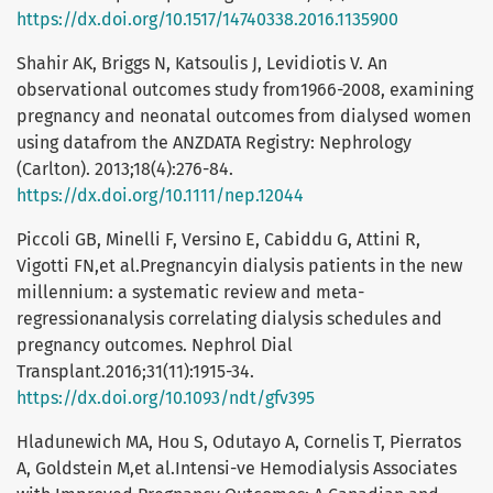
https://dx.doi.org/10.1517/14740338.2016.1135900
Shahir AK, Briggs N, Katsoulis J, Levidiotis V. An
observational outcomes study from1966-2008, examining
pregnancy and neonatal outcomes from dialysed women
using datafrom the ANZDATA Registry: Nephrology
(Carlton). 2013;18(4):276-84.
https://dx.doi.org/10.1111/nep.12044
Piccoli GB, Minelli F, Versino E, Cabiddu G, Attini R,
Vigotti FN,et al.Pregnancyin dialysis patients in the new
millennium: a systematic review and meta-
regressionanalysis correlating dialysis schedules and
pregnancy outcomes. Nephrol Dial
Transplant.2016;31(11):1915-34.
https://dx.doi.org/10.1093/ndt/gfv395
Hladunewich MA, Hou S, Odutayo A, Cornelis T, Pierratos
A, Goldstein M,et al.Intensi-ve Hemodialysis Associates