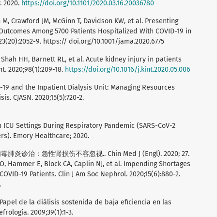
. 2020.
https://doi.org/10.1101/2020.03.16.20036780
 M, Crawford JM, McGinn T, Davidson KW, et al. Presenting
 Outcomes Among 5700 Patients Hospitalized With COVID-19 in
23(20):2052-9. https:// doi.org/10.1001/jama.2020.6775
 Shah HH, Barnett RL, et al. Acute kidney injury in patients
nt. 2020;98(1):209-18.
https://doi.org/10.1016/j.kint.2020.05.006
ID-19 and the Inpatient Dialysis Unit: Managing Resources
is. CJASN. 2020;15(5):720-2.
s in ICU Settings During Respiratory Pandemic (SARS-CoV-2
ers). Emory Healthcare; 2020.
冠状病毒肺炎诊治：急性肾损伤不容忽视.. Chin Med J (Engl). 2020; 27.
O, Hammer E, Block CA, Caplin NJ, et al. Impending Shortages
VID-19 Patients. Clin J Am Soc Nephrol. 2020;15(6):880-2.
.
Papel de la diálisis sostenida de baja eficiencia en las
rología. 2009;39(1):1-3.