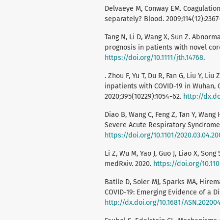
Delvaeye M, Conway EM. Coagulatio
separately? Blood. 2009;114(12):2367
Tang N, Li D, Wang X, Sun Z. Abnorm
prognosis in patients with novel co
https://doi.org/10.1111/jth.14768
.
. Zhou F, Yu T, Du R, Fan G, Liu Y, Liu
inpatients with COVID-19 in Wuhan, C
2020;395(10229):1054-62.
http://dx.d
Diao B, Wang C, Feng Z, Tan Y, Wang H
Severe Acute Respiratory Syndrome 
https://doi.org/10.1101/2020.03.04.2
Li Z, Wu M, Yao J, Guo J, Liao X, Song
medRxiv. 2020.
https://doi.org/10.11
Batlle D, Soler MJ, Sparks MA, Hirema
COVID-19: Emerging Evidence of a Dis
http://dx.doi.org/10.1681/ASN.20200