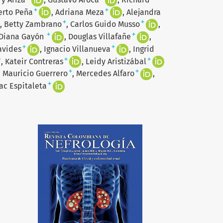
+
+
erto Peña
Adriana Meza
Alejandra
+
+
Betty Zambrano
Carlos Guido Musso
+
+
Diana Gayón
Douglas Villafañe
+
+
avides
Ignacio Villanueva
Ingrid
+
+
+
Kateir Contreras
Leidy Aristizábal
+
+
Mauricio Guerrero
Mercedes Alfaro
+
lac Espitaleta