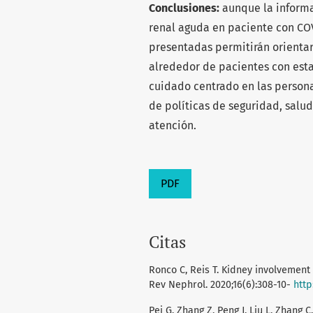
Conclusiones:
aunque la informa
renal aguda en paciente con CO
presentadas permitirán orientar 
alrededor de pacientes con esta
cuidado centrado en las persona
de políticas de seguridad, salud
atención.
PDF
Citas
Ronco C, Reis T. Kidney involvement 
Rev Nephrol. 2020;16(6):308-10-
http
Pei G, Zhang Z, Peng J, Liu L, Zhang 