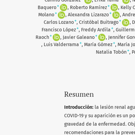
+
+
Baquero
Roberto Ramírez
Kelly 
+
+
Molano
Alexandra Lizarazo
Andre
+
+
Carlos Lozano
Cristóbal Buitrago
D
+
+
Francisco López
Freddy Ardila
Guillerm
+
+
Raoch
Javier Galeano
Jennifer Go
+
+
Luis Valderrama
María Gómez
María J
+
Natalia Tobón
P
Resumen
Introducción:
la lesión renal ag
COVID-19 y su aparición es un p
gravedad de la enfermedad. Obje
recomendaciones para la prevenc