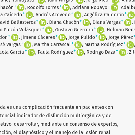
+
+
+
Chacón
Rodolfo Torres
Adriana Robayo
Adalb
+
+
+
a Caicedo
Andrés Acevedo
Angélica Calderón
+
+
+
avid Ballesteros
Diana Chacón
Diana Vargas
+
+
o Pinzón Velásquez
Gustavo Guerrero
Helman Ben
+
+
+
rdon
Jimena Cáceres
Jorge Pulido
Jorge Pérez
+
+
+
osé Vargas
Martha Carrascal
Martha Rodríguez
+
+
+
aola García
Paula Rodríguez
Rodrigo Daza
Zi
uda es una complicación frecuente en pacientes con
otencial indicador de disfunción multiorgánica y de
tivo: desarrollar, mediante un consenso de expertos,
ión, el diagnóstico y el manejo de la lesión renal