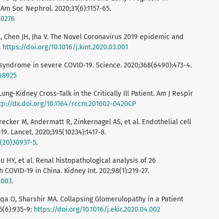
Am Soc Nephrol. 2020;31(6):1157-65.
30276
C, Chen JH, Jha V. The Novel Coronavirus 2019 epidemic and
.
https://doi.org/10.1016/j.kint.2020.03.001
 syndrome in severe COVID-19. Science. 2020;368(6490):473-4.
bb8925
ung-Kidney Cross-Talk in the Critically Ill Patient. Am J Respir
tp://dx.doi.org/10.1164/rccm.201602-0420CP
recker M, Andermatt R, Zinkernagel AS, et al. Endothelial cell
19. Lancet. 2020;395(10234):1417-8.
6(20)30937-5
.
hu HY, et al. Renal histopathological analysis of 26
 COVID-19 in China. Kidney Int. 202;98(1):219-27.
.003
.
qqa O, Sharshir MA. Collapsing Glomerulopathy in a Patient
5(6):935-9:
https://doi.org/10.1016/j.ekir.2020.04.002