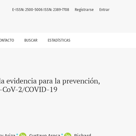
 el manejo de la lesión renal aguda por SARS-CoV-2/COVID-19
E-ISSN: 2500-5006 ISSN: 2389-7708
Registrarse
Entrar
ONTACTO
BUSCAR
ESTADÍSTICAS
 evidencia para la prevención,
ARS-CoV-2/COVID-19
+
+
y Ariza
Gustavo Aroca
Richard