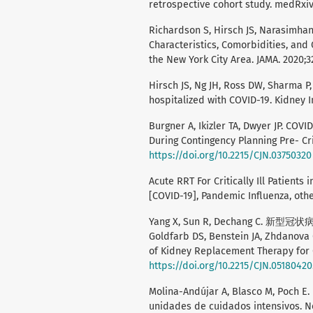
retrospective cohort study. medRxiv
Richardson S, Hirsch JS, Narasimhan
Characteristics, Comorbidities, and
the New York City Area. JAMA. 2020;3
Hirsch JS, Ng JH, Ross DW, Sharma P,
hospitalized with COVID-19. Kidney I
Burgner A, Ikizler TA, Dwyer JP. COV
During Contingency Planning Pre- Cris
https://doi.org/10.2215/CJN.03750320
Acute RRT For Critically Ill Patient
[COVID-19], Pandemic Influenza, oth
Yang X, Sun R, Dechang C. 新型
Goldfarb DS, Benstein JA, Zhdanova 
of Kidney Replacement Therapy for CO
https://doi.org/10.2215/CJN.05180420
Molina-Andújar A, Blasco M, Poch E. 
unidades de cuidados intensivos. Nef