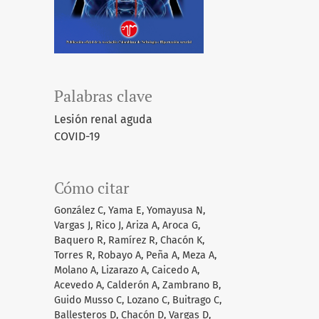
Palabras clave
Lesión renal aguda
COVID-19
Cómo citar
González C, Yama E, Yomayusa N,
Vargas J, Rico J, Ariza A, Aroca G,
Baquero R, Ramírez R, Chacón K,
Torres R, Robayo A, Peña A, Meza A,
Molano A, Lizarazo A, Caicedo A,
Acevedo A, Calderón A, Zambrano B,
Guido Musso C, Lozano C, Buitrago C,
Ballesteros D, Chacón D, Vargas D,