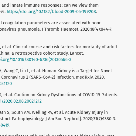
n and innate immune responses: can we view them
-74.
https://doi.org/10.1182/blood-2009-05-199208
.
al coagulation parameters are associated with poor
ronavirus pneumonia. J Thromb Haemost. 2020;18(4):844-7.
 Z, et al. Clinical course and risk factors for mortality of adult
hina: a retrospective cohort study. Lancet.
oi.org/10.1016/S0140-6736(20)30566-3
, Wang C, Liu L, et al. Human Kidney is a Target for Novel
Coronavirus 2 (SARS-CoV-2) Infection. medRxiv. 2020.
0031120
 S, et al. Caution on Kidney Dysfunctions of COVID-19 Patients.
01/2020.02.08.20021212
th S, South AM, Welling PA, et al. Acute Kidney Injury in
tinct Pathophysiology. J Am Soc Nephrol]. 2020;31(7):1380-3.
40419
.