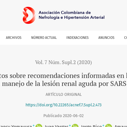
rmadas en la evidencia para la prevención, el diagnóstico y
ARCHIVOS
NÚMERO ACTUAL
INDEXACIONES
ANUNCIOS
C
Vol. 7 Núm. Supl.2 (2020)
os sobre recomendaciones informadas en la
el manejo de la lesión renal aguda por S
ARTÍCULO ORIGINAL
https://doi.org/10.22265/acnef.7.Supl.2.473
Publicado 2020-06-02
+
+
+
ancy Yomayusa
Juan Vargas
Jorge Rico
Amaur