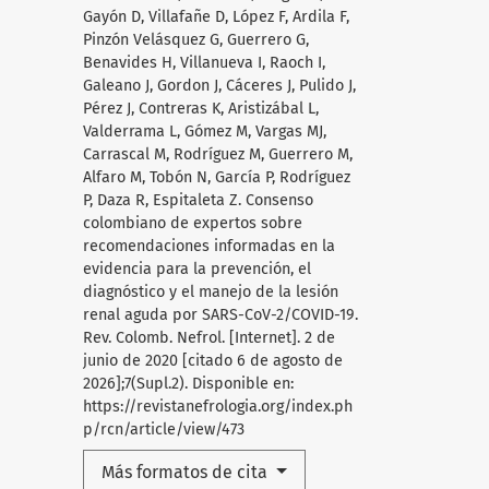
Gayón D, Villafañe D, López F, Ardila F,
Pinzón Velásquez G, Guerrero G,
Benavides H, Villanueva I, Raoch I,
Galeano J, Gordon J, Cáceres J, Pulido J,
Pérez J, Contreras K, Aristizábal L,
Valderrama L, Gómez M, Vargas MJ,
Carrascal M, Rodríguez M, Guerrero M,
Alfaro M, Tobón N, García P, Rodríguez
P, Daza R, Espitaleta Z. Consenso
colombiano de expertos sobre
recomendaciones informadas en la
evidencia para la prevención, el
diagnóstico y el manejo de la lesión
renal aguda por SARS-CoV-2/COVID-19.
Rev. Colomb. Nefrol. [Internet]. 2 de
junio de 2020 [citado 6 de agosto de
2026];7(Supl.2). Disponible en:
https://revistanefrologia.org/index.ph
p/rcn/article/view/473
Más formatos de cita