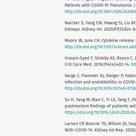
Patients with COVID-19 Pneumonia. J 
http://dx.doi.org/10.1681/ASN.20200
Naicker S, Yang CW, Hwang SJ, Liu B
kidneys. Kidney Int. 2020;97(5):824-8
Moore JB, June CH. Cytokine release
http://dx.doi.org/10.1126/science.a
Husain-Syed F, Slutsky AS, Ronco C. L
Crit Care Med. 2016;194(4):402-14.
ht
Varga Z, Flammer AJ, Steiger P, Habe
infection and endotheliitis in COVID-
http://dx.doi.org/10.1016/S0140-673
Su H, Yang M, Wan C, Yi LX, Tang F, Z
postmortem findings of patients with
https://doi.org/10.1016/j.kint.2020.04
Larsen CP, Bourne TD, Wilson JD, Sa
With COVID-19. Kidney Int Rep. 2020;