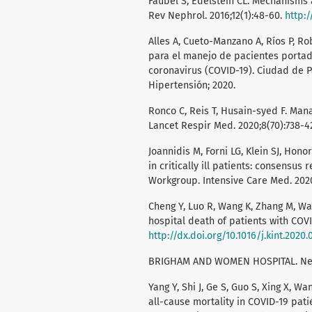
Faubel S, Edelstein CL. Mechanisms a
Rev Nephrol. 2016;12(1):48-60.
http:/
Alles A, Cueto-Manzano A, Ríos P, Ro
para el manejo de pacientes porta
coronavirus (COVID-19). Ciudad de 
Hipertensión; 2020.
Ronco C, Reis T, Husain-syed F. Man
Lancet Respir Med. 2020;8(70):738-4
Joannidis M, Forni LG, Klein SJ, Hon
in critically ill patients: consensus 
Workgroup. Intensive Care Med. 2020
Cheng Y, Luo R, Wang K, Zhang M, Wan
hospital death of patients with COVID
http://dx.doi.org/10.1016/j.kint.2020.
BRIGHAM AND WOMEN HOSPITAL. Nephr
Yang Y, Shi J, Ge S, Guo S, Xing X, W
all-cause mortality in COVID-19 pati