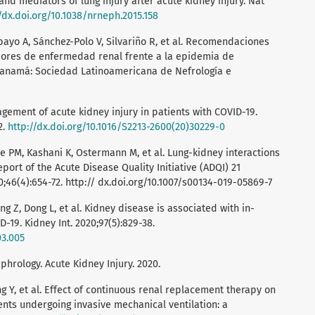
nd mediators of lung injury after acute kidney injury. Nat
/dx.doi.org/10.1038/nrneph.2015.158
bayo A, Sánchez-Polo V, Silvariño R, et al. Recomendaciones
dores de enfermedad renal frente a la epidemia de
Panamá: Sociedad Latinoamericana de Nefrología e
agement of acute kidney injury in patients with COVID-19.
2.
http://dx.doi.org/10.1016/S2213-2600(20)30229-0
ore PM, Kashani K, Ostermann M, et al. Lung-kidney interactions
report of the Acute Disease Quality Initiative (ADQI) 21
;46(4):654-72. http:// dx.doi.org/10.1007/s00134-019-05869-7
g Z, Dong L, et al. Kidney disease is associated with in-
-19. Kidney Int. 2020;97(5):829-38.
03.005
ology. Acute Kidney Injury. 2020.
ang Y, et al. Effect of continuous renal replacement therapy on
ents undergoing invasive mechanical ventilation: a