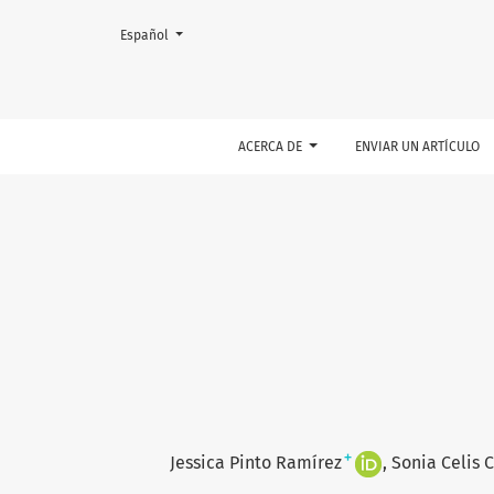
Rechazo crónico mediado por anticuerpos
Cambiar el idioma. El actual es:
Español
ACERCA DE
ENVIAR UN ARTÍCULO
+
Jessica Pinto Ramírez
Sonia Celis 