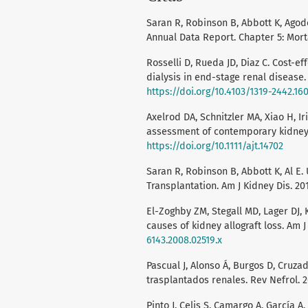
Saran R, Robinson B, Abbott K, Ago
Annual Data Report. Chapter 5: Mortal
Rosselli D, Rueda JD, Diaz C. Cost-e
dialysis in end-stage renal disease. 
https://doi.org/10.4103/1319-2442.16
Axelrod DA, Schnitzler MA, Xiao H, I
assessment of contemporary kidney tr
https://doi.org/10.1111/ajt.14702
Saran R, Robinson B, Abbott K, Al E
Transplantation. Am J Kidney Dis. 201
El-Zoghby ZM, Stegall MD, Lager DJ, 
causes of kidney allograft loss. Am J
6143.2008.02519.x
Pascual J, Alonso Á, Burgos D, Cruza
trasplantados renales. Rev Nefrol. 20
Pinto J, Celis S, Camargo A, García A