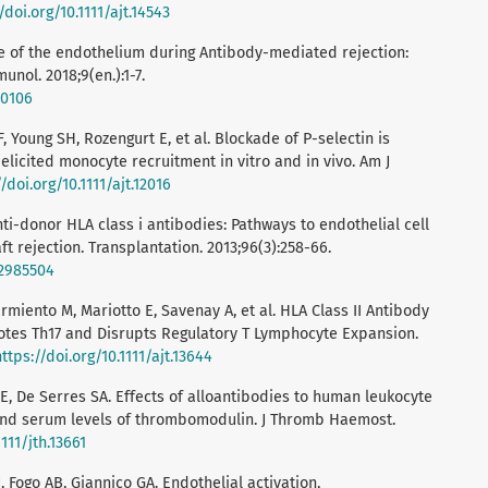
/doi.org/10.1111/ajt.14543
le of the endothelium during Antibody-mediated rejection:
nol. 2018;9(en.):1-7.
00106
, Young SH, Rozengurt E, et al. Blockade of P-selectin is
elicited monocyte recruitment in vitro and in vivo. Am J
//doi.org/10.1111/ajt.12016
Anti-donor HLA class i antibodies: Pathways to endothelial cell
t rejection. Transplantation. 2013;96(3):258-66.
82985504
armiento M, Mariotto E, Savenay A, et al. HLA Class II Antibody
motes Th17 and Disrupts Regulatory T Lymphocyte Expansion.
https://doi.org/10.1111/ajt.13644
 E, De Serres SA. Effects of alloantibodies to human leukocyte
and serum levels of thrombomodulin. J Thromb Haemost.
1111/jth.13661
, Fogo AB, Giannico GA. Endothelial activation,