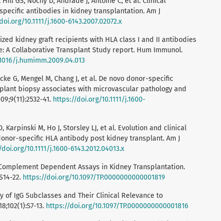
Hill GS, Nochy D, Andrade J, Antoine C, et al. Clinical
ecific antibodies in kidney transplantation. Am J
doi.org/10.1111/j.1600-6143.2007.02072.x
ized kidney graft recipients with HLA class I and II antibodies
ure: A Collaborative Transplant Study report. Hum Immunol.
0.1016/j.humimm.2009.04.013
cke G, Mengel M, Chang J, et al. De novo donor-specific
splant biopsy associates with microvascular pathology and
009;9(11):2532-41.
https://doi.org/10.1111/j.1600-
Karpinski M, Ho J, Storsley LJ, et al. Evolution and clinical
donor-specific HLA antibody post kidney transplant. Am J
/doi.org/10.1111/j.1600-6143.2012.04013.x
 of Complement Dependent Assays in Kidney Transplantation.
:S14-22.
https://doi.org/10.1097/TP.0000000000001819
y of IgG Subclasses and Their Clinical Relevance to
8;102(1):S7-13.
https://doi.org/10.1097/TP.0000000000001816