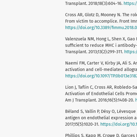
Transplant. 2018;18(3):604-16.
https:/
Cross AR, Glotz D, Mooney N. The ro
From victim to accomplice. Front Immu
https://doi.org/10.3389/fimmu.2018.
Valenzuela NM, Hong L, Shen X, Gao F
sufficient to reduce MHC i antibody-
Transplant. 2013;13(2):299-311.
https:
Naemi FM, Carter V, Kirby JA, Ali S. 
activation and cell-mediated allograf
https://doi.org/10.1097/TP.0b013e31
Lion J, Taflin C, Cross AR, Robledo-S
Activation of Endothelial Cells Pro
Am J Transplant. 2016;16(5):1408-20.
Béland S, Vallin P, Désy O, Lévesque
antigen on endothelial expression 
2017;15(5):1020-31.
https://doi.org/10.
Phillips S, Kapp M, Crowe D, Garces J