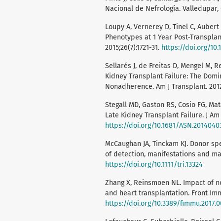
Nacional de Nefrología. Valledupar,
Loupy A, Vernerey D, Tinel C, Aubert
Phenotypes at 1 Year Post-Transplan
2015;26(7):1721-31.
https://doi.org/10
Sellarés J, de Freitas D, Mengel M, R
Kidney Transplant Failure: The Dom
Nonadherence. Am J Transplant. 201
Stegall MD, Gaston RS, Cosio FG, Mat
Late Kidney Transplant Failure. J Am
https://doi.org/10.1681/ASN.2014040
McCaughan JA, Tinckam KJ. Donor spe
of detection, manifestations and man
https://doi.org/10.1111/tri.13324
Zhang X, Reinsmoen NL. Impact of n
and heart transplantation. Front Immu
https://doi.org/10.3389/fimmu.2017.