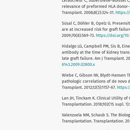
Lefaucheur C, Suberbielle-Boissel C, 
relevance of preformed HLA donor-sp
Transplant. 2008;8(2):324-31.
https://
Süsal C, Döhler B, Opelz G. Presensit
are at increased risk for graft fail
2009;70(8):569-73.
https://doi.org/1
Hidalgo LG, Campbell PM, Sis B, Eine
antibody at the time of kidney tran
late graft failure. Am J Transplant. 2
6143.2009.02800.x
Wiebe C, Gibson IW, Blydt-Hansen TD, 
pathologic correlations of de novo 
Transplant. 2012;12(5):1157-67.
https:/
Lan JH, Tinckam K. Clinical Utility
Transplantation. 2018;102(1S supl. 1)
Valenzuela NM, Schaub S. The Biolog
Transplantation. Transplantation. 201