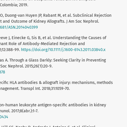
 Colombia; 2019.
 O, Duong-van Huyen JP, Rabant M, et al. Subclinical Rejection
t and Outcome of Kidney Allografts. J Am Soc Nephrol.
.1681/ASN.2014040399
eeve J, Einecke G, Sis B, et al. Understanding the Causes of
inant Role of Antibody-Mediated Rejection and
2;12:388-99.
https://doi.org/10.1111/j.1600-6143.2011.03840.x
as A. Through a Glass Darkly: Seeking Clarity in Preventing
 Soc Nephrol. 2015;26(1):20-9.
378
cific HLA antibodies & allograft injury: mechanisms, methods
agement. Transpl Int. 2018;31:1059-70.
on-human leukocyte antigen-specific antibodies in kidney
nol. 2017;8(abr.):1-7.
00434