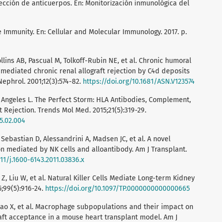
tección de anticuerpos. En: Monitorización inmunológica del
te Immunity. En: Cellular and Molecular Immunology. 2017. p.
llins AB, Pascual M, Tolkoff-Rubin NE, et al. Chronic humoral
y-mediated chronic renal allograft rejection by C4d deposits
Nephrol. 2001;12(3):574-82.
https://doi.org/10.1681/ASN.V123574
 Angeles L. The Perfect Storm: HLA Antibodies, Complement,
 Rejection. Trends Mol Med. 2015;21(5):319-29.
5.02.004
 Sebastian D, Alessandrini A, Madsen JC, et al. A novel
on mediated by NK cells and alloantibody. Am J Transplant.
111/j.1600-6143.2011.03836.x
n Z, Liu W, et al. Natural Killer Cells Mediate Long-term Kidney
5;99(5):916-24.
https://doi.org/10.1097/TP.0000000000000665
Xiao X, et al. Macrophage subpopulations and their impact on
raft acceptance in a mouse heart transplant model. Am J