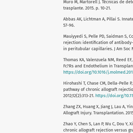
Muro M, Martorell J. Técnicas de de
trasplante. 2015. p. 10-21.
Abbas AK, Lichtman A, Pillai S. Inna
57-96.
Mauiyyedi S, Pelle PD, Saidman S, Co
rejection: identification of antibod
in peritubular capillaries. J Am Soc 
Thomas KA, Valenzuela NM, Reed EF,
Fc?Rs and Endothelium in Transplant
https://doi.org/10.1016/j.molmed.201
Hirohashi T, Chase CM, Della-Pelle P,
pathway of chronic allograft rejecti
2012;12(2):313-21.
https://doi.org/10.1
Zhang ZX, Huang X, Jiang J, Lau A, Yi
Allograft Injury. Transplantation. 201
Zhao Y, Chen S, Lan P, Wu C, Dou Y, 
chronic allograft rejection versus g