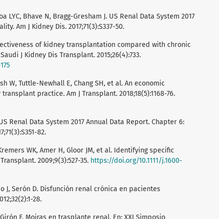
doa LYC, Bhave N, Bragg-Gresham J. US Renal Data System 2017
ity. Am J Kidney Dis. 2017;71(3):S337-50.
ffectiveness of kidney transplantation compared with chronic
Saudi J Kidney Dis Transplant. 2015;26(4):733.
0175
rish W, Tuttle-Newhall E, Chang SH, et al. An economic
ansplant practice. Am J Transplant. 2018;18(5):1168-76.
. US Renal Data System 2017 Annual Data Report. Chapter 6:
7;71(3):S351-82.
Kremers WK, Amer H, Gloor JM, et al. Identifying specific
 Transplant. 2009;9(3):527-35.
https://doi.org/10.1111/j.1600-
do J, Serón D. Disfunción renal crónica en pacientes
12;32(2):1-28.
, Girón F. Moiras en trasplante renal. En: XXI Simposio