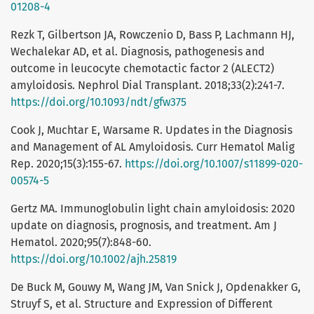
01208-4
Rezk T, Gilbertson JA, Rowczenio D, Bass P, Lachmann HJ,
Wechalekar AD, et al. Diagnosis, pathogenesis and
outcome in leucocyte chemotactic factor 2 (ALECT2)
amyloidosis. Nephrol Dial Transplant. 2018;33(2):241-7.
https://doi.org/10.1093/ndt/gfw375
Cook J, Muchtar E, Warsame R. Updates in the Diagnosis
and Management of AL Amyloidosis. Curr Hematol Malig
Rep. 2020;15(3):155-67.
https://doi.org/10.1007/s11899-020-
00574-5
Gertz MA. Immunoglobulin light chain amyloidosis: 2020
update on diagnosis, prognosis, and treatment. Am J
Hematol. 2020;95(7):848-60.
https://doi.org/10.1002/ajh.25819
De Buck M, Gouwy M, Wang JM, Van Snick J, Opdenakker G,
Struyf S, et al. Structure and Expression of Different