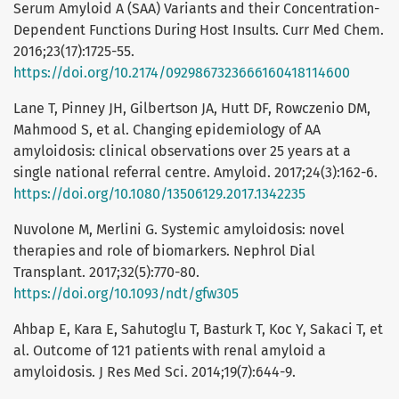
Serum Amyloid A (SAA) Variants and their Concentration-
Dependent Functions During Host Insults. Curr Med Chem.
2016;23(17):1725-55.
https://doi.org/10.2174/0929867323666160418114600
Lane T, Pinney JH, Gilbertson JA, Hutt DF, Rowczenio DM,
Mahmood S, et al. Changing epidemiology of AA
amyloidosis: clinical observations over 25 years at a
single national referral centre. Amyloid. 2017;24(3):162-6.
https://doi.org/10.1080/13506129.2017.1342235
Nuvolone M, Merlini G. Systemic amyloidosis: novel
therapies and role of biomarkers. Nephrol Dial
Transplant. 2017;32(5):770-80.
https://doi.org/10.1093/ndt/gfw305
Ahbap E, Kara E, Sahutoglu T, Basturk T, Koc Y, Sakaci T, et
al. Outcome of 121 patients with renal amyloid a
amyloidosis. J Res Med Sci. 2014;19(7):644-9.