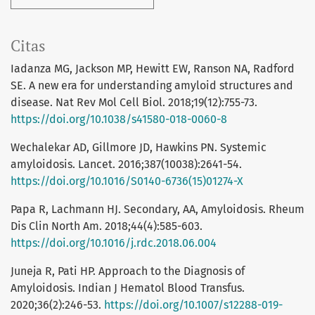
Citas
Iadanza MG, Jackson MP, Hewitt EW, Ranson NA, Radford
SE. A new era for understanding amyloid structures and
disease. Nat Rev Mol Cell Biol. 2018;19(12):755-73.
https://doi.org/10.1038/s41580-018-0060-8
Wechalekar AD, Gillmore JD, Hawkins PN. Systemic
amyloidosis. Lancet. 2016;387(10038):2641-54.
https://doi.org/10.1016/S0140-6736(15)01274-X
Papa R, Lachmann HJ. Secondary, AA, Amyloidosis. Rheum
Dis Clin North Am. 2018;44(4):585-603.
https://doi.org/10.1016/j.rdc.2018.06.004
Juneja R, Pati HP. Approach to the Diagnosis of
Amyloidosis. Indian J Hematol Blood Transfus.
2020;36(2):246-53.
https://doi.org/10.1007/s12288-019-