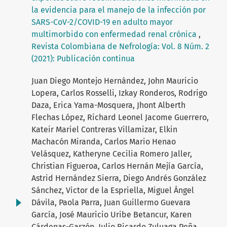
la evidencia para el manejo de la infección por
SARS-CoV-2/COVID-19 en adulto mayor
multimorbido con enfermedad renal crónica
,
Revista Colombiana de Nefrología: Vol. 8 Núm. 2
(2021): Publicación continua
Juan Diego Montejo Hernández, John Mauricio
Lopera, Carlos Rosselli, Izkay Ronderos, Rodrigo
Daza, Erica Yama-Mosquera, Jhont Alberth
Flechas López, Richard Leonel Jacome Guerrero,
Kateir Mariel Contreras Villamizar, Elkin
Machacón Miranda, Carlos Mario Henao
Velásquez, Katheryne Cecilia Romero Jaller,
Christian Figueroa, Carlos Hernán Mejía García,
Astrid Hernández Sierra, Diego Andrés González
Sánchez, Victor de la Espriella, Miguel Ángel
Dávila, Paola Parra, Juan Guillermo Guevara
García, José Mauricio Uribe Betancur, Karen
Cárdenas-Garzón, Julio Ricardo Zuluaga Peña,