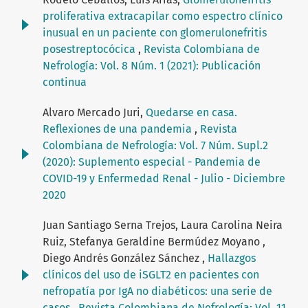
proliferativa extracapilar como espectro clínico
inusual en un paciente con glomerulonefritis
posestreptocócica
,
Revista Colombiana de
Nefrología: Vol. 8 Núm. 1 (2021): Publicación
continua
Alvaro Mercado Juri,
Quedarse en casa.
Reflexiones de una pandemia
,
Revista
Colombiana de Nefrología: Vol. 7 Núm. Supl.2
(2020): Suplemento especial - Pandemia de
COVID-19 y Enfermedad Renal - Julio - Diciembre
2020
Juan Santiago Serna Trejos, Laura Carolina Neira
Ruiz, Stefanya Geraldine Bermúdez Moyano ,
Diego Andrés González Sánchez ,
Hallazgos
clínicos del uso de iSGLT2 en pacientes con
nefropatía por IgA no diabéticos: una serie de
casos
,
Revista Colombiana de Nefrología: Vol. 11