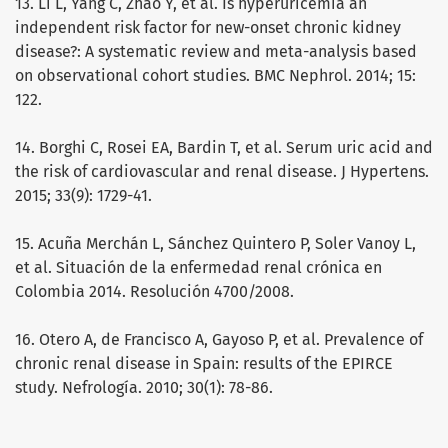
13. Li L, Yang C, Zhao Y, et al. Is hyperuricemia an
independent risk factor for new-onset chronic kidney
disease?: A systematic review and meta-analysis based
on observational cohort studies. BMC Nephrol. 2014; 15:
122.
14. Borghi C, Rosei EA, Bardin T, et al. Serum uric acid and
the risk of cardiovascular and renal disease. J Hypertens.
2015; 33(9): 1729-41.
15. Acuña Merchán L, Sánchez Quintero P, Soler Vanoy L,
et al. Situación de la enfermedad renal crónica en
Colombia 2014. Resolución 4700/2008.
16. Otero A, de Francisco A, Gayoso P, et al. Prevalence of
chronic renal disease in Spain: results of the EPIRCE
study. Nefrología. 2010; 30(1): 78-86.