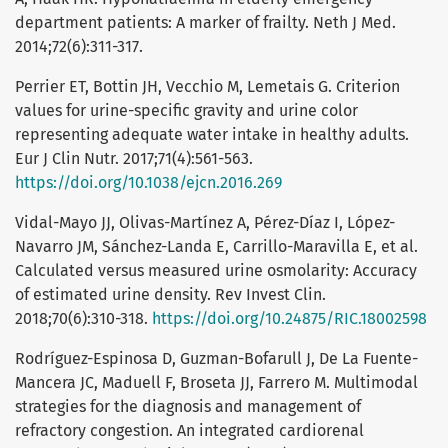
department patients: A marker of frailty. Neth J Med.
2014;72(6):311-317.
Perrier ET, Bottin JH, Vecchio M, Lemetais G. Criterion
values for urine-specific gravity and urine color
representing adequate water intake in healthy adults.
Eur J Clin Nutr. 2017;71(4):561-563.
https://doi.org/10.1038/ejcn.2016.269
Vidal-Mayo JJ, Olivas-Martínez A, Pérez-Díaz I, López-
Navarro JM, Sánchez-Landa E, Carrillo-Maravilla E, et al.
Calculated versus measured urine osmolarity: Accuracy
of estimated urine density. Rev Invest Clin.
2018;70(6):310-318.
https://doi.org/10.24875/RIC.18002598
Rodríguez-Espinosa D, Guzman-Bofarull J, De La Fuente-
Mancera JC, Maduell F, Broseta JJ, Farrero M. Multimodal
strategies for the diagnosis and management of
refractory congestion. An integrated cardiorenal