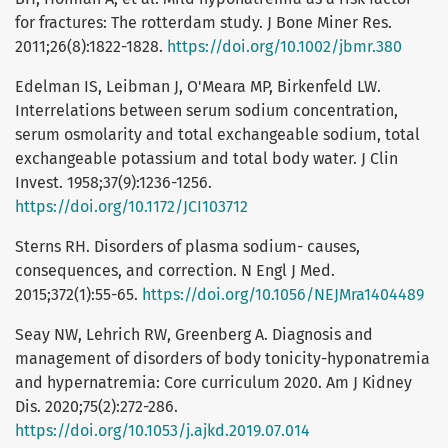
for fractures: The rotterdam study. J Bone Miner Res.
2011;26(8):1822-1828.
https://doi.org/10.1002/jbmr.380
Edelman IS, Leibman J, O'Meara MP, Birkenfeld LW.
Interrelations between serum sodium concentration,
serum osmolarity and total exchangeable sodium, total
exchangeable potassium and total body water. J Clin
Invest. 1958;37(9):1236-1256.
https://doi.org/10.1172/JCI103712
Sterns RH. Disorders of plasma sodium- causes,
consequences, and correction. N Engl J Med.
2015;372(1):55-65.
https://doi.org/10.1056/NEJMra1404489
Seay NW, Lehrich RW, Greenberg A. Diagnosis and
management of disorders of body tonicity-hyponatremia
and hypernatremia: Core curriculum 2020. Am J Kidney
Dis. 2020;75(2):272-286.
https://doi.org/10.1053/j.ajkd.2019.07.014