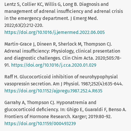
Lentz S, Collier KC, Willis G, Long B. Diagnosis and
management of adrenal insufficiency and adrenal crisis
in the emergency department. J Emerg Med.
2022;63(2):212-220.
https://doi.org/10.1016/j.jemermed.2022.06.005
Martin-Grace J, Dineen R, Sherlock M, Thompson CJ.
Adrenal insufficiency: Physiology, clinical presentation
and diagnostic challenges. Clin Chim Acta. 2020;505:78-
91.
https://doi.org/10.1016/j.cca.2020.01.029
Raff H. Glucocorticoid inhibition of neurohypophysial
vasopressin secretion. Am J Physiol. 1987;252(4):635-644.
https://doi.org/10.1152/ajpregu.1987.252.4.R635
Garrahy A, Thompson CJ. Hyponatremia and
glucocorticoid deficiency. In: Ghigo E, Guaraldi F, Benso A.
Frontiers of Hormone Research. Karger; 2019:80-92.
https://doi.org/10.1159/000493239