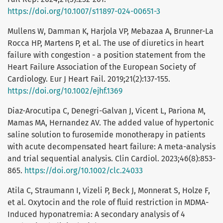
https://doi.org/10.1007/s11897-024-00651-3
Mullens W, Damman K, Harjola VP, Mebazaa A, Brunner-La
Rocca HP, Martens P, et al. The use of diuretics in heart
failure with congestion - a position statement from the
Heart Failure Association of the European Society of
Cardiology. Eur J Heart Fail. 2019;21(2):137-155.
https://doi.org/10.1002/ejhf.1369
Diaz-Arocutipa C, Denegri-Galvan J, Vicent L, Pariona M,
Mamas MA, Hernandez AV. The added value of hypertonic
saline solution to furosemide monotherapy in patients
with acute decompensated heart failure: A meta-analysis
and trial sequential analysis. Clin Cardiol. 2023;46(8):853-
865.
https://doi.org/10.1002/clc.24033
Atila C, Straumann I, Vizeli P, Beck J, Monnerat S, Holze F,
et al. Oxytocin and the role of fluid restriction in MDMA-
Induced hyponatremia: A secondary analysis of 4