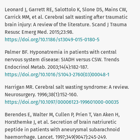
Leonard J, Garrett RE, Salottolo K, Slone DS, Mains CW,
Carrick MM, et al. Cerebral salt wasting after traumatic
brain injury: A review of the literature. Scand J Trauma
Resusc Emerg Med. 2015;23:98.
https://doi.org/10.1186/s13049-015-0180-5
Palmer BF. Hyponatremia in patients with central
nervous system disease: SIADH versus CSW. Trends
Endocrinol Metab. 2003;14(4):182-187.
https://doi.org/10.1016/S1043-2760(03)00048-1
Harrigan MR. Cerebral salt wasting syndrome: A review.
Neurosurgery. 1996;38(1):152-160.
https://doi.org/10.1097/00006123-199601000-00035
Berendes E, Walter M, Cullen P, Prien T, Van Aken H,
Horsthemke J, et al. Secretion of brain natriuretic
peptide in patients with aneurysmal subarachnoid
haemorrhage. Lancet. 1997;349(9047):245-249.