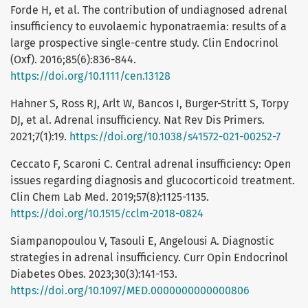
Forde H, et al. The contribution of undiagnosed adrenal
insufficiency to euvolaemic hyponatraemia: results of a
large prospective single-centre study. Clin Endocrinol
(Oxf). 2016;85(6):836-844.
https://doi.org/10.1111/cen.13128
Hahner S, Ross RJ, Arlt W, Bancos I, Burger-Stritt S, Torpy
DJ, et al. Adrenal insufficiency. Nat Rev Dis Primers.
2021;7(1):19.
https://doi.org/10.1038/s41572-021-00252-7
Ceccato F, Scaroni C. Central adrenal insufficiency: Open
issues regarding diagnosis and glucocorticoid treatment.
Clin Chem Lab Med. 2019;57(8):1125-1135.
https://doi.org/10.1515/cclm-2018-0824
Siampanopoulou V, Tasouli E, Angelousi A. Diagnostic
strategies in adrenal insufficiency. Curr Opin Endocrinol
Diabetes Obes. 2023;30(3):141-153.
https://doi.org/10.1097/MED.0000000000000806