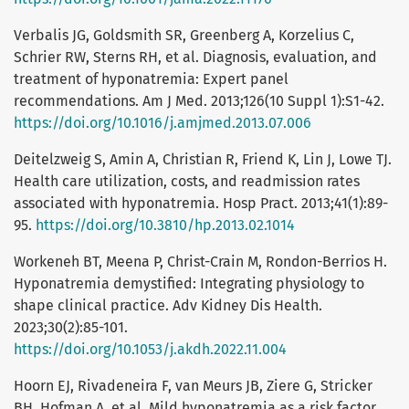
Verbalis JG, Goldsmith SR, Greenberg A, Korzelius C,
Schrier RW, Sterns RH, et al. Diagnosis, evaluation, and
treatment of hyponatremia: Expert panel
recommendations. Am J Med. 2013;126(10 Suppl 1):S1-42.
https://doi.org/10.1016/j.amjmed.2013.07.006
Deitelzweig S, Amin A, Christian R, Friend K, Lin J, Lowe TJ.
Health care utilization, costs, and readmission rates
associated with hyponatremia. Hosp Pract. 2013;41(1):89-
95.
https://doi.org/10.3810/hp.2013.02.1014
Workeneh BT, Meena P, Christ-Crain M, Rondon-Berrios H.
Hyponatremia demystified: Integrating physiology to
shape clinical practice. Adv Kidney Dis Health.
2023;30(2):85-101.
https://doi.org/10.1053/j.akdh.2022.11.004
Hoorn EJ, Rivadeneira F, van Meurs JB, Ziere G, Stricker
BH, Hofman A, et al. Mild hyponatremia as a risk factor