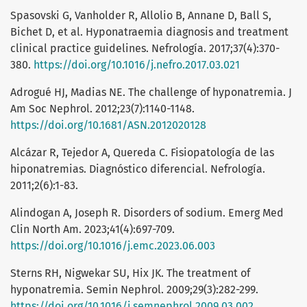
Spasovski G, Vanholder R, Allolio B, Annane D, Ball S,
Bichet D, et al. Hyponatraemia diagnosis and treatment
clinical practice guidelines. Nefrología. 2017;37(4):370-
380.
https://doi.org/10.1016/j.nefro.2017.03.021
Adrogué HJ, Madias NE. The challenge of hyponatremia. J
Am Soc Nephrol. 2012;23(7):1140-1148.
https://doi.org/10.1681/ASN.2012020128
Alcázar R, Tejedor A, Quereda C. Fisiopatología de las
hiponatremias. Diagnóstico diferencial. Nefrología.
2011;2(6):1-83.
Alindogan A, Joseph R. Disorders of sodium. Emerg Med
Clin North Am. 2023;41(4):697-709.
https://doi.org/10.1016/j.emc.2023.06.003
Sterns RH, Nigwekar SU, Hix JK. The treatment of
hyponatremia. Semin Nephrol. 2009;29(3):282-299.
https://doi.org/10.1016/j.semnephrol.2009.03.002