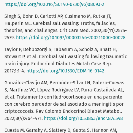
https://doi.org/10.1016/S0140-6736(96)08093-2
Singh S, Bohn D, Carlotti AP, Cusimano M, Rutka JT,
Halperin ML. Cerebral salt wasting: Truths, fallacies,
theories, and challenges. Crit Care Med. 2002;30(11):2575-
2579.
https://doi.org/10.1097/00003246-200211000-00028
Taylor P, Dehbozorgi S, Tabasum A, Scholz A, Bhatt H,
Stewart P, et al. Cerebral salt wasting following traumatic
brain injury. Endocrinol Diabetes Metab Case Rep.
2017;1:1-4.
https://doi.org/10.1530/EDM-16-0142
González-Clavijo AM, Bermúdez-Silva LN, Galezo-Cuevas
S, Martínez VC, López-Rodríguez LV, Parra-Castañeda AL,
et al. Tratamiento con fludrocortisona en una paciente
con cerebro perdedor de sal asociado a meningitis por
criptococosis. Rev Colomb Endocrinol Diabet Metabol.
2022;8(4):464-471.
https://doi.org/10.53853/encr.8.4.598
Cuesta M, Garrahy A, Slattery D, Gupta S, Hannon AM,