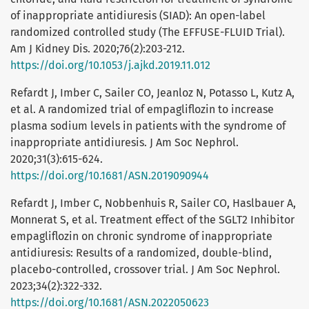
of inappropriate antidiuresis (SIAD): An open-label
randomized controlled study (The EFFUSE-FLUID Trial).
Am J Kidney Dis. 2020;76(2):203-212.
https://doi.org/10.1053/j.ajkd.2019.11.012
Refardt J, Imber C, Sailer CO, Jeanloz N, Potasso L, Kutz A,
et al. A randomized trial of empagliflozin to increase
plasma sodium levels in patients with the syndrome of
inappropriate antidiuresis. J Am Soc Nephrol.
2020;31(3):615-624.
https://doi.org/10.1681/ASN.2019090944
Refardt J, Imber C, Nobbenhuis R, Sailer CO, Haslbauer A,
Monnerat S, et al. Treatment effect of the SGLT2 Inhibitor
empagliflozin on chronic syndrome of inappropriate
antidiuresis: Results of a randomized, double-blind,
placebo-controlled, crossover trial. J Am Soc Nephrol.
2023;34(2):322-332.
https://doi.org/10.1681/ASN.2022050623