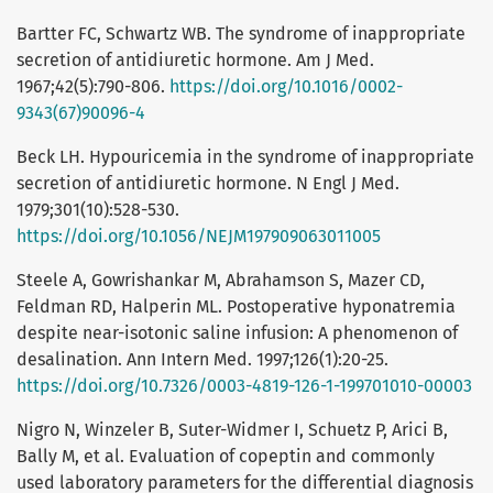
Bartter FC, Schwartz WB. The syndrome of inappropriate
secretion of antidiuretic hormone. Am J Med.
1967;42(5):790-806.
https://doi.org/10.1016/0002-
9343(67)90096-4
Beck LH. Hypouricemia in the syndrome of inappropriate
secretion of antidiuretic hormone. N Engl J Med.
1979;301(10):528-530.
https://doi.org/10.1056/NEJM197909063011005
Steele A, Gowrishankar M, Abrahamson S, Mazer CD,
Feldman RD, Halperin ML. Postoperative hyponatremia
despite near-isotonic saline infusion: A phenomenon of
desalination. Ann Intern Med. 1997;126(1):20-25.
https://doi.org/10.7326/0003-4819-126-1-199701010-00003
Nigro N, Winzeler B, Suter-Widmer I, Schuetz P, Arici B,
Bally M, et al. Evaluation of copeptin and commonly
used laboratory parameters for the differential diagnosis