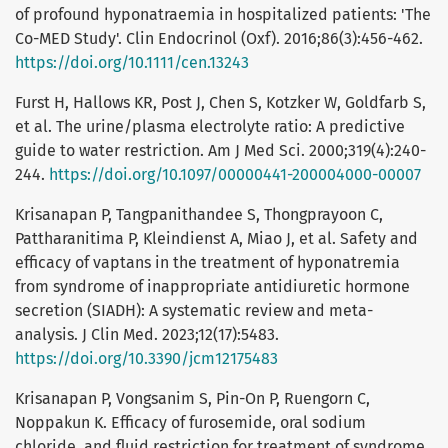
of profound hyponatraemia in hospitalized patients: 'The
Co-MED Study'. Clin Endocrinol (Oxf). 2016;86(3):456-462.
https://doi.org/10.1111/cen.13243
Furst H, Hallows KR, Post J, Chen S, Kotzker W, Goldfarb S,
et al. The urine/plasma electrolyte ratio: A predictive
guide to water restriction. Am J Med Sci. 2000;319(4):240-
244.
https://doi.org/10.1097/00000441-200004000-00007
Krisanapan P, Tangpanithandee S, Thongprayoon C,
Pattharanitima P, Kleindienst A, Miao J, et al. Safety and
efficacy of vaptans in the treatment of hyponatremia
from syndrome of inappropriate antidiuretic hormone
secretion (SIADH): A systematic review and meta-
analysis. J Clin Med. 2023;12(17):5483.
https://doi.org/10.3390/jcm12175483
Krisanapan P, Vongsanim S, Pin-On P, Ruengorn C,
Noppakun K. Efficacy of furosemide, oral sodium
chloride, and fluid restriction for treatment of syndrome