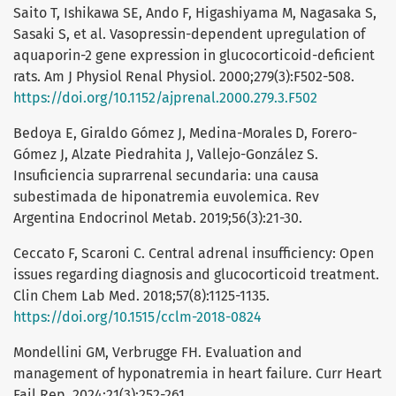
Saito T, Ishikawa SE, Ando F, Higashiyama M, Nagasaka S,
Sasaki S, et al. Vasopressin-dependent upregulation of
aquaporin-2 gene expression in glucocorticoid-deficient
rats. Am J Physiol Renal Physiol. 2000;279(3):F502-508.
https://doi.org/10.1152/ajprenal.2000.279.3.F502
Bedoya E, Giraldo Gómez J, Medina-Morales D, Forero-
Gómez J, Alzate Piedrahita J, Vallejo-González S.
Insuficiencia suprarrenal secundaria: una causa
subestimada de hiponatremia euvolemica. Rev
Argentina Endocrinol Metab. 2019;56(3):21-30.
Ceccato F, Scaroni C. Central adrenal insufficiency: Open
issues regarding diagnosis and glucocorticoid treatment.
Clin Chem Lab Med. 2018;57(8):1125-1135.
https://doi.org/10.1515/cclm-2018-0824
Mondellini GM, Verbrugge FH. Evaluation and
management of hyponatremia in heart failure. Curr Heart
Fail Rep. 2024;21(3):252-261.