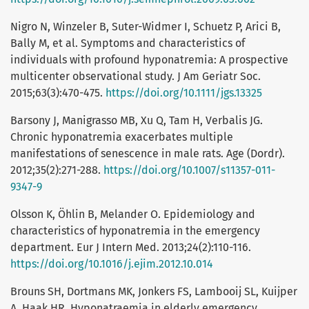
Nigro N, Winzeler B, Suter-Widmer I, Schuetz P, Arici B,
Bally M, et al. Symptoms and characteristics of
individuals with profound hyponatremia: A prospective
multicenter observational study. J Am Geriatr Soc.
2015;63(3):470-475.
https://doi.org/10.1111/jgs.13325
Barsony J, Manigrasso MB, Xu Q, Tam H, Verbalis JG.
Chronic hyponatremia exacerbates multiple
manifestations of senescence in male rats. Age (Dordr).
2012;35(2):271-288.
https://doi.org/10.1007/s11357-011-
9347-9
Olsson K, Öhlin B, Melander O. Epidemiology and
characteristics of hyponatremia in the emergency
department. Eur J Intern Med. 2013;24(2):110-116.
https://doi.org/10.1016/j.ejim.2012.10.014
Brouns SH, Dortmans MK, Jonkers FS, Lambooij SL, Kuijper
A, Haak HR. Hyponatraemia in elderly emergency