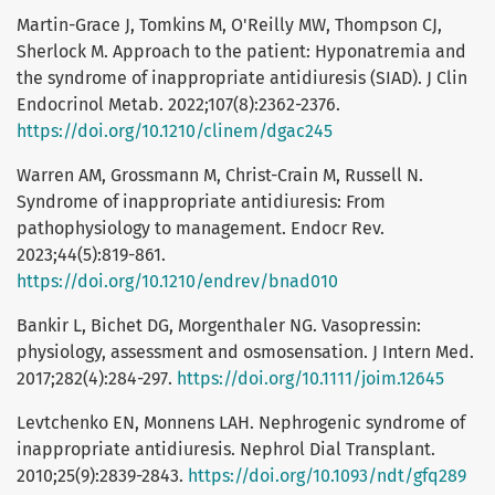
Martin-Grace J, Tomkins M, O'Reilly MW, Thompson CJ,
Sherlock M. Approach to the patient: Hyponatremia and
the syndrome of inappropriate antidiuresis (SIAD). J Clin
Endocrinol Metab. 2022;107(8):2362-2376.
https://doi.org/10.1210/clinem/dgac245
Warren AM, Grossmann M, Christ-Crain M, Russell N.
Syndrome of inappropriate antidiuresis: From
pathophysiology to management. Endocr Rev.
2023;44(5):819-861.
https://doi.org/10.1210/endrev/bnad010
Bankir L, Bichet DG, Morgenthaler NG. Vasopressin:
physiology, assessment and osmosensation. J Intern Med.
2017;282(4):284-297.
https://doi.org/10.1111/joim.12645
Levtchenko EN, Monnens LAH. Nephrogenic syndrome of
inappropriate antidiuresis. Nephrol Dial Transplant.
2010;25(9):2839-2843.
https://doi.org/10.1093/ndt/gfq289