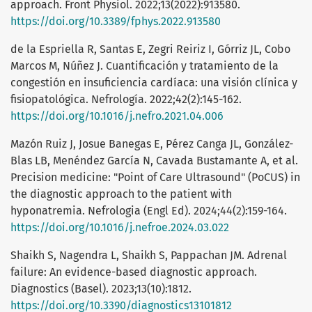
approach. Front Physiol. 2022;13(2022):913580.
https://doi.org/10.3389/fphys.2022.913580
de la Espriella R, Santas E, Zegri Reiriz I, Górriz JL, Cobo
Marcos M, Núñez J. Cuantificación y tratamiento de la
congestión en insuficiencia cardíaca: una visión clínica y
fisiopatológica. Nefrología. 2022;42(2):145-162.
https://doi.org/10.1016/j.nefro.2021.04.006
Mazón Ruiz J, Josue Banegas E, Pérez Canga JL, González-
Blas LB, Menéndez García N, Cavada Bustamante A, et al.
Precision medicine: "Point of Care Ultrasound" (PoCUS) in
the diagnostic approach to the patient with
hyponatremia. Nefrologia (Engl Ed). 2024;44(2):159-164.
https://doi.org/10.1016/j.nefroe.2024.03.022
Shaikh S, Nagendra L, Shaikh S, Pappachan JM. Adrenal
failure: An evidence-based diagnostic approach.
Diagnostics (Basel). 2023;13(10):1812.
https://doi.org/10.3390/diagnostics13101812