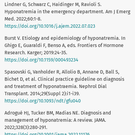
Lindner G, Schwarz C, Haidinger M, Ravioli S.
Hyponatremia in the emergency department. Am J Emerg
Med. 2022;60:1-8.
https://doi.org/10.1016/j.ajem.2022.07.023
Burst V. Etiology and epidemiology of hyponatremia. In
Ghigo E, Guaraldi F, Benso A, eds. Frontiers of Hormone
Research. Karger; 2019:24-35.
https://doi.org/10.1159/000493234
Spasovski G, Vanholder R, Allolio B, Annane D, Ball S,
Bichet D, et al. Clinical practice guideline on diagnosis
and treatment of hyponatraemia. Nephrol Dial
Transplant. 2014;29(Suppl 2):i1-i39.
https://doi.org/10.1093/ndt/gfu040
Adrogué HJ, Tucker BM, Madias NE. Diagnosis and
management of hyponatremia: A review. JAMA.
2022;328(3):280-291.
https://doi.org/10.1001/jama.2022.11176