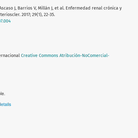
Ascaso J, Barrios V, Millán J, et al. Enfermedad renal crónica y
erioscler. 2017; 29(1), 22-35.
07.004
ternacional
Creative Commons Atribución-NoComercial-
le.
etails