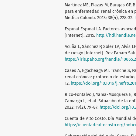
Martínez ME, Plazas M, Barajas GP, B
para enfermedad renal crónica en p
Medica Colomb. 2013; 38(4), 228-32.
Espinal Espinal LA. Factores asocia
[Internet]. 2015.
http://hdl.handle.n
Acuña L, Sánchez P, Soler LA, Alvis 
de riesgo [Internet]. Rev Panam Salud
https://iris.paho.org/handle/10665.
Cases A, Egocheaga MI, Tranche S, Pa
renal crónica: protocolo de estudio,
12.
https://doi.org/10.1016/j.nefro.20
Rico-Fontalvo J, Yama-Mosquera E, R
Camargo L, et al. Situación de la e
2022; 19(2), 79-87.
https://doi.org/1
Cuenta de Alto Costo. Día Mundial de
https://cuentadealtocosto.org/noti