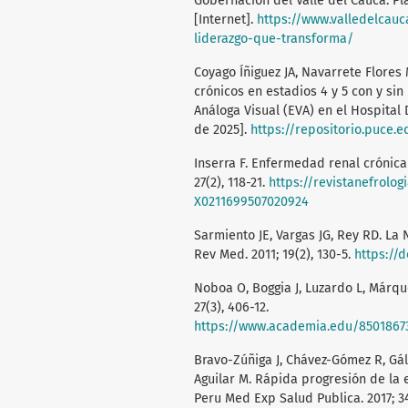
Gobernación del Valle del Cauca. Pl
[Internet].
https://www.valledelcau
liderazgo-que-transforma/
Coyago Íñiguez JA, Navarrete Flores
crónicos en estadios 4 y 5 con y si
Análoga Visual (EVA) en el Hospital
de 2025].
https://repositorio.puce.
Inserra F. Enfermedad renal crónica 
27(2), 118-21.
https://revistanefrolo
X0211699507020924
Sarmiento JE, Vargas JG, Rey RD. La 
Rev Med. 2011; 19(2), 130-5.
https://
Noboa O, Boggia J, Luzardo L, Márque
27(3), 406-12.
https://www.academia.edu/850186
Bravo-Zúñiga J, Chávez-Gómez R, Gálv
Aguilar M. Rápida progresión de la
Peru Med Exp Salud Publica. 2017; 34