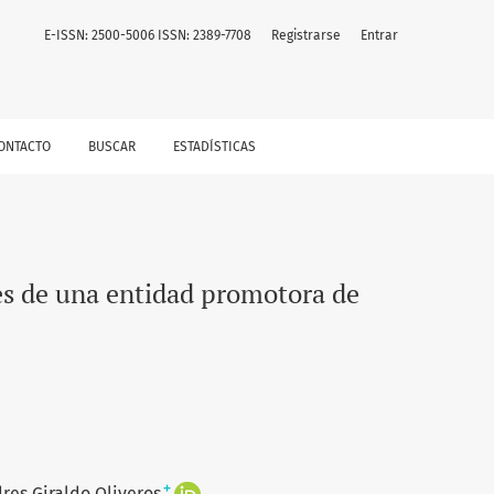
e del Cauca
E-ISSN: 2500-5006 ISSN: 2389-7708
Registrarse
Entrar
ONTACTO
BUSCAR
ESTADÍSTICAS
tes de una entidad promotora de
+
res Giraldo Oliveros