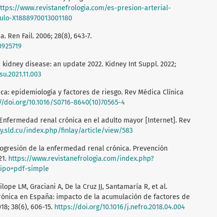
ttps://www.revistanefrologia.com/es-presion-arterial-
ulo-X1888970013001180
 Ren Fail. 2006; 28(8), 643-7.
0925719
 kidney disease: an update 2022. Kidney Int Suppl. 2022;
isu.2021.11.003
ica: epidemiología y factores de riesgo. Rev Médica Clínica
//doi.org/10.1016/S0716-8640(10)70565-4
 Enfermedad renal crónica en el adulto mayor [Internet]. Rev
ay.sld.cu/index.php/finlay/article/view/583
rogresión de la enfermedad renal crónica. Prevención
21.
https://www.revistanefrologia.com/index.php?
tipo=pdf-simple
ope LM, Graciani A, De la Cruz JJ, Santamaría R, et al.
ónica en España: impacto de la acumulación de factores de
18; 38(6), 606-15.
https://doi.org/10.1016/j.nefro.2018.04.004