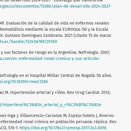
an de Desarrollo 2024-2027: “Liderazgo que transforma”
ca.gov.co/documentos/15386/plan-de-desarrollo-2024-2027-
 MF. Evaluación de la calidad de vida en enfermos renales
n hemodiálisis mediante la escala EUROQoL-5D y la Escala
 Dr. Gustavo Domínguez Zambrano. 2021 [citado 15 de marzo
edu.ec/handle/123456789/29760
y sus factores de riesgo en la Argentina. Nefrología. 2007;
gia.com/es-enfermedad-renal-cronica-y-sus-articulo-
Nefrología en el Hospital Militar Central de Bogotá: 50 años.
doi.org/10.18359/rmed.1286
z M. Hipertensión arterial y riñón. Rev Urug Cardiol. 2012;
73/Hipertensi%C3%B3n_arterial_y_ri%C3%B1%C3%B3n
ez-Inga J, Villavicencio-Carranza M, Espejo-Sotelo J, Riveros-
 enfermedad renal crónica en población peruana: réplica. Rev
(3), 570-1.
https://doi.org/10.17843/rpmesp.2017.343.3098