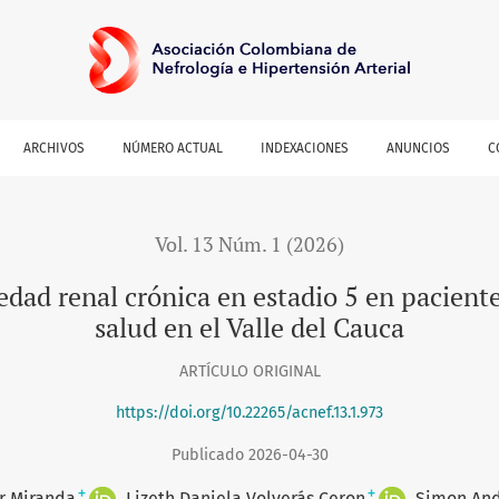
 5 en pacientes de una entidad promotora de salud en el Vall
ARCHIVOS
NÚMERO ACTUAL
INDEXACIONES
ANUNCIOS
C
Vol. 13 Núm. 1 (2026)
edad renal crónica en estadio 5 en pacien
salud en el Valle del Cauca
ARTÍCULO ORIGINAL
https://doi.org/10.22265/acnef.13.1.973
Publicado 2026-04-30
+
+
r Miranda
Lizeth Daniela Volverás Ceron
Simon And