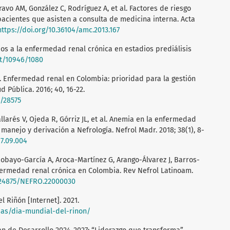
ravo AM, González C, Rodríguez A, et al. Factores de riesgo
acientes que asisten a consulta de medicina interna. Acta
https://doi.org/10.36104/amc.2013.167
dos a la enfermedad renal crónica en estadios prediálisis
et/10946/1080
LF. Enfermedad renal en Colombia: prioridad para la gestión
 Pública. 2016; 40, 16-22.
2/28575
llarés V, Ojeda R, Górriz JL, et al. Anemia en la enfermedad
 manejo y derivación a Nefrología. Nefrol Madr. 2018; 38(1), 8-
17.09.004
obayo-García A, Aroca-Martínez G, Arango-Álvarez J, Barros-
nfermedad renal crónica en Colombia. Rev Nefrol Latinoam.
0.24875/NEFRO.22000030
l Riñón [Internet]. 2021.
cias/dia-mundial-del-rinon/