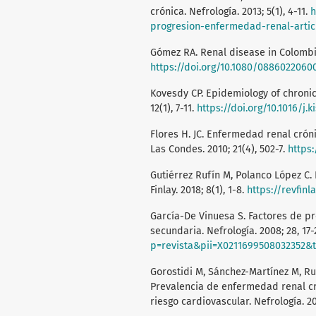
crónica. Nefrología. 2013; 5(1), 4-11.
h
progresion-enfermedad-renal-artic
Gómez RA. Renal disease in Colombia.
https://doi.org/10.1080/0886022060
Kovesdy CP. Epidemiology of chronic
12(1), 7-11.
https://doi.org/10.1016/j.k
Flores H. JC. Enfermedad renal crón
Las Condes. 2010; 21(4), 502-7.
https:
Gutiérrez Rufín M, Polanco López C.
Finlay. 2018; 8(1), 1-8.
https://revfinl
García-De Vinuesa S. Factores de p
secundaria. Nefrología. 2008; 28, 17-
p=revista&pii=X0211699508032352&
Gorostidi M, Sánchez-Martínez M, Ruil
Prevalencia de enfermedad renal cr
riesgo cardiovascular. Nefrología. 20