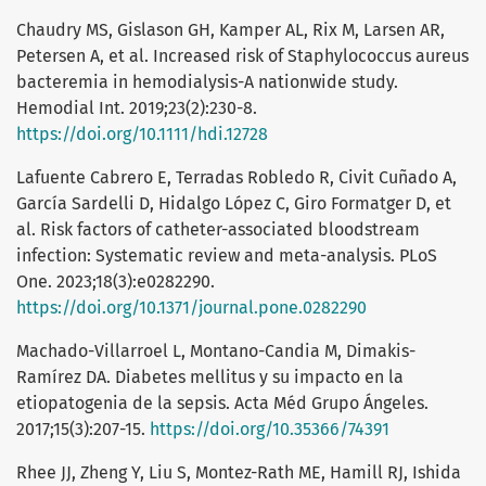
Chaudry MS, Gislason GH, Kamper AL, Rix M, Larsen AR,
Petersen A, et al. Increased risk of Staphylococcus aureus
bacteremia in hemodialysis-A nationwide study.
Hemodial Int. 2019;23(2):230-8.
https://doi.org/10.1111/hdi.12728
Lafuente Cabrero E, Terradas Robledo R, Civit Cuñado A,
García Sardelli D, Hidalgo López C, Giro Formatger D, et
al. Risk factors of catheter-associated bloodstream
infection: Systematic review and meta-analysis. PLoS
One. 2023;18(3):e0282290.
https://doi.org/10.1371/journal.pone.0282290
Machado-Villarroel L, Montano-Candia M, Dimakis-
Ramírez DA. Diabetes mellitus y su impacto en la
etiopatogenia de la sepsis. Acta Méd Grupo Ángeles.
2017;15(3):207-15.
https://doi.org/10.35366/74391
Rhee JJ, Zheng Y, Liu S, Montez-Rath ME, Hamill RJ, Ishida