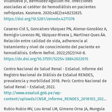
Villanueva JF, Bermúdez-Aguillon HR. Infecciones
asociadas al catéter de hemodiálisis en pacientes
nefrópatas. Kasmera. 2020;48(2):e48232825.
https://doi.org/10.5281/zenodo.4271376
Casares-Cid S, Goncalves-Vázquez PN, Alonso-González A,
Remigio-Lorenzo MJ, Vázquez-Rivera J, Martínez-Ques ÁA.
Relación entre calidad de vida, adherencia al
tratamiento y nivel de conocimiento del paciente en
hemodiálisis. Enferm Nefrol. 2022;25(2):140-8.
https://dx.doi.org/10.37551/52254-28842022015
Centro Nacional de Salud Renal - EsSalud. Informe del
Registro Nacional de Diálisis de EsSalud RENDES,
prevalencia y morbilidad 2018. Perú: Centro Nacional de
Salud Renal – EsSalud; 2022.
http://www.essalud.gob.pe/wp-
content/uploads/CNSR_Informe_RENDES_2018103_2022.pdf
Rubio Rubio MV, Lou Arnal LM, Gimeno Orna JA, Munguía