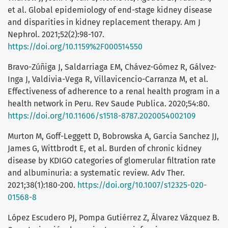
et al. Global epidemiology of end-stage kidney disease
and disparities in kidney replacement therapy. Am J
Nephrol. 2021;52(2):98-107.
https://doi.org/10.1159%2F000514550
Bravo-Zúñiga J, Saldarriaga EM, Chávez-Gómez R, Gálvez-
Inga J, Valdivia-Vega R, Villavicencio-Carranza M, et al.
Effectiveness of adherence to a renal health program in a
health network in Peru. Rev Saude Publica. 2020;54:80.
https://doi.org/10.11606/s1518-8787.2020054002109
Murton M, Goff-Leggett D, Bobrowska A, Garcia Sanchez JJ,
James G, Wittbrodt E, et al. Burden of chronic kidney
disease by KDIGO categories of glomerular filtration rate
and albuminuria: a systematic review. Adv Ther.
2021;38(1):180-200.
https://doi.org/10.1007/s12325-020-
01568-8
López Escudero PJ, Pompa Gutiérrez Z, Álvarez Vázquez B.