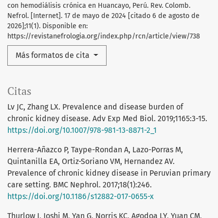
con hemodiálisis crónica en Huancayo, Perú. Rev. Colomb.
Nefrol. [Internet]. 17 de mayo de 2024 [citado 6 de agosto de
2026];11(1). Disponible en:
https://revistanefrologia.org/index.php/rcn/article/view/738
Más formatos de cita
Citas
Lv JC, Zhang LX. Prevalence and disease burden of
chronic kidney disease. Adv Exp Med Biol. 2019;1165:3-15.
https://doi.org/10.1007/978-981-13-8871-2_1
Herrera-Añazco P, Taype-Rondan A, Lazo-Porras M,
Quintanilla EA, Ortiz-Soriano VM, Hernandez AV.
Prevalence of chronic kidney disease in Peruvian primary
care setting. BMC Nephrol. 2017;18(1):246.
https://doi.org/10.1186/s12882-017-0655-x
Thurlow J, Joshi M, Yan G, Norris KC, Agodoa LY, Yuan CM,