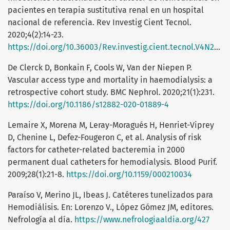
pacientes en terapia sustitutiva renal en un hospital
nacional de referencia. Rev Investig Cient Tecnol.
2020;4(2):14-23.
https://doi.org/10.36003/Rev.investig.cient.tecnol.V4N2(2020)2
De Clerck D, Bonkain F, Cools W, Van der Niepen P.
Vascular access type and mortality in haemodialysis: a
retrospective cohort study. BMC Nephrol. 2020;21(1):231.
https://doi.org/10.1186/s12882-020-01889-4
Lemaire X, Morena M, Leray-Moragués H, Henriet-Viprey
D, Chenine L, Defez-Fougeron C, et al. Analysis of risk
factors for catheter-related bacteremia in 2000
permanent dual catheters for hemodialysis. Blood Purif.
2009;28(1):21-8.
https://doi.org/10.1159/000210034
Paraíso V, Merino JL, Ibeas J. Catéteres tunelizados para
Hemodiálisis. En: Lorenzo V., López Gómez JM, editores.
Nefrología al día.
https://www.nefrologiaaldia.org/427