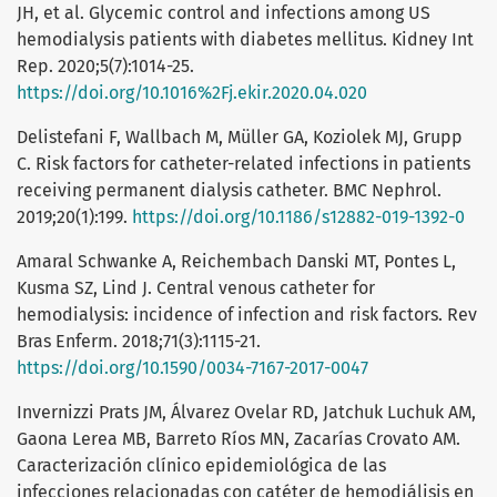
JH, et al. Glycemic control and infections among US
hemodialysis patients with diabetes mellitus. Kidney Int
Rep. 2020;5(7):1014-25.
https://doi.org/10.1016%2Fj.ekir.2020.04.020
Delistefani F, Wallbach M, Müller GA, Koziolek MJ, Grupp
C. Risk factors for catheter-related infections in patients
receiving permanent dialysis catheter. BMC Nephrol.
2019;20(1):199.
https://doi.org/10.1186/s12882-019-1392-0
Amaral Schwanke A, Reichembach Danski MT, Pontes L,
Kusma SZ, Lind J. Central venous catheter for
hemodialysis: incidence of infection and risk factors. Rev
Bras Enferm. 2018;71(3):1115-21.
https://doi.org/10.1590/0034-7167-2017-0047
Invernizzi Prats JM, Álvarez Ovelar RD, Jatchuk Luchuk AM,
Gaona Lerea MB, Barreto Ríos MN, Zacarías Crovato AM.
Caracterización clínico epidemiológica de las
infecciones relacionadas con catéter de hemodiálisis en