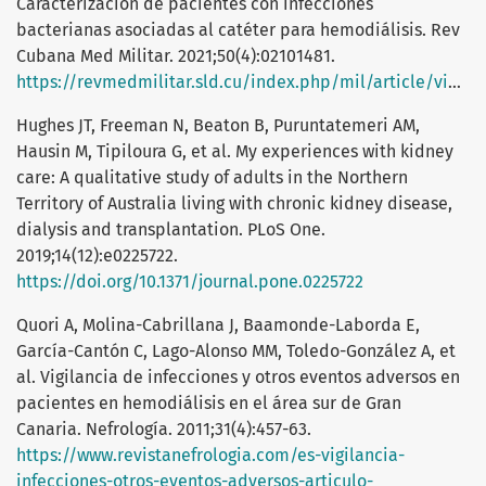
Caracterización de pacientes con infecciones
bacterianas asociadas al catéter para hemodiálisis. Rev
Cubana Med Militar. 2021;50(4):02101481.
https://revmedmilitar.sld.cu/index.php/mil/article/view/1481
Hughes JT, Freeman N, Beaton B, Puruntatemeri AM,
Hausin M, Tipiloura G, et al. My experiences with kidney
care: A qualitative study of adults in the Northern
Territory of Australia living with chronic kidney disease,
dialysis and transplantation. PLoS One.
2019;14(12):e0225722.
https://doi.org/10.1371/journal.pone.0225722
Quori A, Molina-Cabrillana J, Baamonde-Laborda E,
García-Cantón C, Lago-Alonso MM, Toledo-González A, et
al. Vigilancia de infecciones y otros eventos adversos en
pacientes en hemodiálisis en el área sur de Gran
Canaria. Nefrología. 2011;31(4):457-63.
https://www.revistanefrologia.com/es-vigilancia-
infecciones-otros-eventos-adversos-articulo-