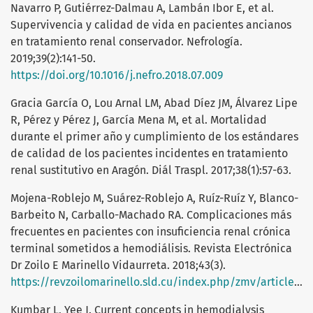
Navarro P, Gutiérrez-Dalmau A, Lambán Ibor E, et al.
Supervivencia y calidad de vida en pacientes ancianos
en tratamiento renal conservador. Nefrología.
2019;39(2):141-50.
https://doi.org/10.1016/j.nefro.2018.07.009
Gracia García O, Lou Arnal LM, Abad Díez JM, Álvarez Lipe
R, Pérez y Pérez J, García Mena M, et al. Mortalidad
durante el primer año y cumplimiento de los estándares
de calidad de los pacientes incidentes en tratamiento
renal sustitutivo en Aragón. Diál Traspl. 2017;38(1):57-63.
Mojena-Roblejo M, Suárez-Roblejo A, Ruíz-Ruíz Y, Blanco-
Barbeito N, Carballo-Machado RA. Complicaciones más
frecuentes en pacientes con insuficiencia renal crónica
terminal sometidos a hemodiálisis. Revista Electrónica
Dr Zoilo E Marinello Vidaurreta. 2018;43(3).
https://revzoilomarinello.sld.cu/index.php/zmv/article/view/1275
Kumbar L, Yee J. Current concepts in hemodialysis