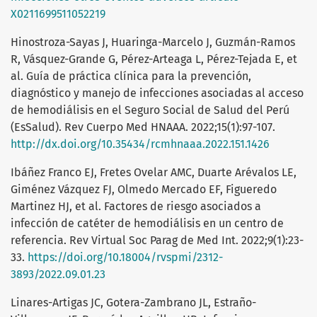
X0211699511052219
Hinostroza-Sayas J, Huaringa-Marcelo J, Guzmán-Ramos
R, Vásquez-Grande G, Pérez-Arteaga L, Pérez-Tejada E, et
al. Guía de práctica clínica para la prevención,
diagnóstico y manejo de infecciones asociadas al acceso
de hemodiálisis en el Seguro Social de Salud del Perú
(EsSalud). Rev Cuerpo Med HNAAA. 2022;15(1):97-107.
http://dx.doi.org/10.35434/rcmhnaaa.2022.151.1426
Ibáñez Franco EJ, Fretes Ovelar AMC, Duarte Arévalos LE,
Giménez Vázquez FJ, Olmedo Mercado EF, Figueredo
Martinez HJ, et al. Factores de riesgo asociados a
infección de catéter de hemodiálisis en un centro de
referencia. Rev Virtual Soc Parag de Med Int. 2022;9(1):23-
33.
https://doi.org/10.18004/rvspmi/2312-
3893/2022.09.01.23
Linares-Artigas JC, Gotera-Zambrano JL, Estraño-