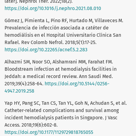
later]. Nephrol Ther. 2022;18(2).
https://doi.org/10.1016/j.nephro.2021.08.010
Gómez J, Pimienta L, Pino RF, Hurtado M, Villaveces M.
Prevalencia de infección asociada a catéter de
hemodiálisis en el Hospital Universitario Clínica San
Rafael. Rev Colomb Nefrol. 2018;5(1):17-25.
https://doi.org/10.22265/acnef.5.2.283
Alhazmi SM, Noor SO, Alshamrani MM, Farahat FM.
Bloodstream infection at hemodialysis facilities in
Jeddah: a medical record review. Ann Saudi Med.
2019;39(4):258-64.
https://doi.org/10.5144/0256-
4947.2019.258
Yap HY, Pang SC, Tan CS, Tan YL, Goh N, Achudan S, et al.
Catheter-related complications and survival among
incident hemodialysis patients in Singapore. J Vasc
Access. 2018;19(6):602-8.
https://doi.org/10.1177/1129729818765055