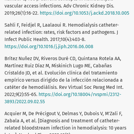
vascular access infections. Adv Chronic Kidney Dis.
2019;26(1):16-22.
https://doi.org/10.1053/j.ackd.2018.10.005
Sahli F, Feidjel R, Laalaoui R. Hemodialysis catheter-
related infection: rates, risk factors and pathogens. J
Infect Public Health. 2017;10(4):403-8.
https://doi.org/10.1016/j.jiph.2016.06.008
Brítez Nuñez DV, Riveros Duré CD, Quintana Rotela AA,
Martínez Ruiz Díaz M, Miskinich Lugo ME, Cabañas
Cristaldo JD, et al. Evolución clínica del tratamiento
empírico versus dirigido de la infección relacionada a
catéter de hemodiálisis. Rev Virtual Soc Parag Med Int.
2022;9(2):55-65.
https://doi.org/10.18004/rvspmi/2312-
3893/2022.09.02.55
Acquier M, De Précigout V, Delmas Y, Dubois V, M’Zali F,
Zabala A, et al. [Diagnosis and treatment of catheter-
related bloodstream infection in hemodialysis: 10 years