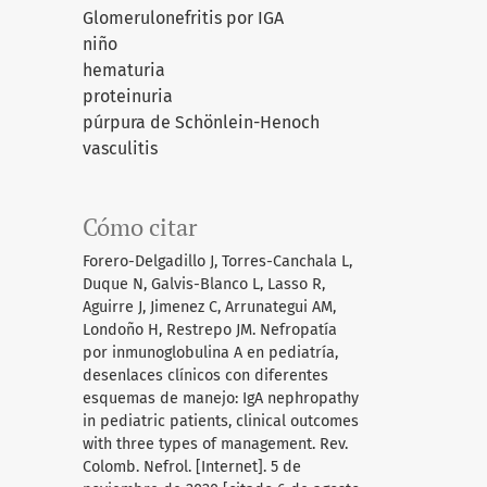
Glomerulonefritis por IGA
niño
hematuria
proteinuria
púrpura de Schönlein-Henoch
vasculitis
Cómo citar
Forero-Delgadillo J, Torres-Canchala L,
Duque N, Galvis-Blanco L, Lasso R,
Aguirre J, Jimenez C, Arrunategui AM,
Londoño H, Restrepo JM. Nefropatía
por inmunoglobulina A en pediatría,
desenlaces clínicos con diferentes
esquemas de manejo: IgA nephropathy
in pediatric patients, clinical outcomes
with three types of management. Rev.
Colomb. Nefrol. [Internet]. 5 de