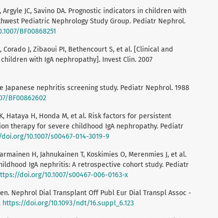
, Argyle JC, Savino DA. Prognostic indicators in children with
thwest Pediatric Nephrology Study Group. Pediatr Nephrol.
10.1007/BF00868251
Corado J, Zibaoui PI, Bethencourt S, et al. [Clinical and
children with IgA nephropathy]. Invest Clin. 2007
e Japanese nephritis screening study. Pediatr Nephrol. 1988
1007/BF00862602
 K, Hataya H, Honda M, et al. Risk factors for persistent
ion therapy for severe childhood IgA nephropathy. Pediatr
//doi.org/10.1007/s00467-014-3019-9
armainen H, Jahnukainen T, Koskimies O, Merenmies J, et al.
ildhood IgA nephritis: A retrospective cohort study. Pediatr
ttps://doi.org/10.1007/s00467-006-0163-x
ren. Nephrol Dial Transplant Off Publ Eur Dial Transpl Assoc -
.
https://doi.org/10.1093/ndt/16.suppl_6.123