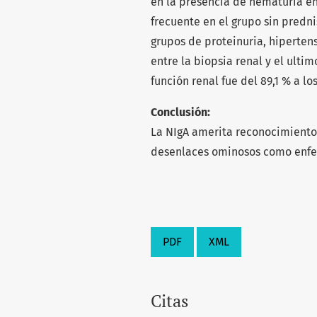
en la presencia de hematuria ent
frecuente en el grupo sin predni
grupos de proteinuria, hipertens
entre la biopsia renal y el ultim
función renal fue del 89,1 % a los
Conclusión:
La NIgA amerita reconocimiento
desenlaces ominosos como enfe
PDF
XML
Citas