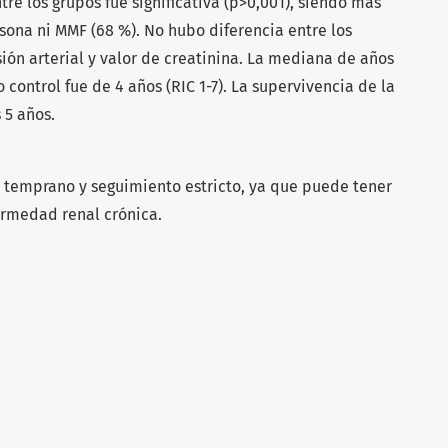
re los grupos fue significativa (p>0,001), siendo más
sona ni MMF (68 %). No hubo diferencia entre los
ión arterial y valor de creatinina. La mediana de años
o control fue de 4 años (RIC 1-7). La supervivencia de la
 5 años.
 temprano y seguimiento estricto, ya que puede tener
rmedad renal crónica.