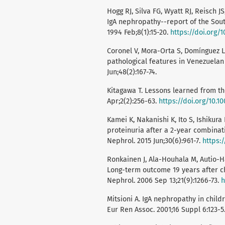
Hogg RJ, Silva FG, Wyatt RJ, Reisch JS
IgA nephropathy--report of the Sou
1994 Feb;8(1):15-20.
https://doi.org/
Coronel V, Mora-Orta S, Domínguez L, 
pathological features in Venezuelan 
Jun;48(2):167-74.
Kitagawa T. Lessons learned from th
Apr;2(2):256-63.
https://doi.org/10.
Kamei K, Nakanishi K, Ito S, Ishikura
proteinuria after a 2-year combinat
Nephrol. 2015 Jun;30(6):961-7.
https:
Ronkainen J, Ala-Houhala M, Autio-H
Long-term outcome 19 years after ch
Nephrol. 2006 Sep 13;21(9):1266-73.
h
Mitsioni A. IgA nephropathy in child
Eur Ren Assoc. 2001;16 Suppl 6:123-5