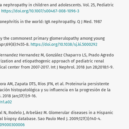
a nephropathy in children and adolescents. Vol. 25, Pediatric
.
https://doi.org/10.1007/s00467-008-1096-3
ephritis in the world: IgA nephropathy. Q J Med. 1987
athy the commonest primary glomerulopathy among young
Apr;69(8):1455-8.
https://doi.org/10.1038/sj.ki.5000292
, Fernandez Hernandez M, González Chaparro LS, Prado Agredo
ization and etiopathogenic approach of pediatric renal
al center from 2007-2017. Int J Nephrol. 2018 Jun 28;2018:1-9.
ra AM, Zapata DTS, Ríos JFN, et al. Proteinuria persistente
ación histopatológica y su influencia en la progresión de la
2018 Jan;37(1):9-16.
7n1.a02
jal N, Rodelo J, Arbeláez M. Glomerular diseases in a Hispanic
al biopsy database. Sao Paulo Med J. 2009;127(3):140-4.
2009000300006