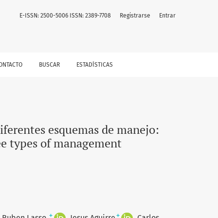
E-ISSN: 2500-5006 ISSN: 2389-7708
Registrarse
Entrar
ONTACTO
BUSCAR
ESTADÍSTICAS
diferentes esquemas de manejo:
ree types of management
+
+
Ruben Lasso
Jesus Aguirre
Carlos