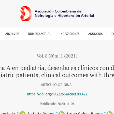
clínicos con diferentes esquemas de manejo
ARCHIVOS
NÚMERO ACTUAL
INDEXACIONES
ANUNCIOS
C
Vol. 8 Núm. 1 (2021)
a A en pediatría, desenlaces clínicos con 
iatric patients, clinical outcomes with th
ARTÍCULO ORIGINAL
https://doi.org/10.22265/acnef.8.1.422
Publicado 2020-11-05
+
+
+
-Canchala
Natalia Duque
Laura Galvis-Blanco