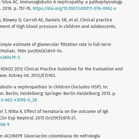
e Silva AC. Immunoglobulin A nephropathy: a pathophysiology
 2016. p. 757-70.
https://doi.org/10.1007/s00011-016-0962-x
 Blowey D, Carroll AE, Daniels SR, et al. Clinical practice
ment of high blood pressure in children and adolescents.
simple estimate of glomerular filtration rate in full-term
J Pediatr. 1984 Jun;104(6):849-54.
84)80479-5
 KDIGO 2012 Clinical Practice Guideline for the Evaluation and
. Kidney Int. 2013;3(1):163.
bulin a nephropathies in children (includes HSP). In:
n. Berlin, Heidelberg: Springer Berlin Heidelberg; 2015. p.
8-3-662-43596-0_28
i T, Nitta K. Effect of hematuria on the outcome of IgA
lin Exp Nephrol. 2015 Oct;19(5):815-21.
068-9
In: ACONEPE (Asociación colombiana de nefrología