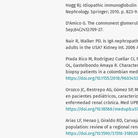
Hogg RJ. Idiopathic immunoglobulin 
Nephrology. Springer; 2010. p. 823-9
D'Amico G. The commonest glomerulon
Sep;64(245):709-27.
Nair R, Walker PD. Is IgA nephrop
adults in the USA? Kidney Int. 2006 
Prada Rico M, Rodríguez Cuellar CI
OL, Gastelbondo Amaya R. Character
biopsy patients in a colombian medic
https://doi.org/10.1155/2018/9603453
Orozco JC, Restrepo AG, Gómez SP, Mo
en pacientes pediátricos, caracteriz
enfermedad renal crónica. Med UPB. 
https://doi.org/10.18566/medupb.v3
Arias LF, Henao J, Giraldo RD, Carva
population: review of a regional ren
https://doi.org/10.1590/S1516-3180