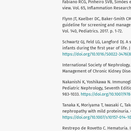
Fabiano RCG, Pinheiro SVB, Simões 
view. Vol. 65, Inflammation Research.
Flynn JT, Kaelber DC, Baker-Smith CM,
guideline for screening and manage
Vol. 140, Pediatrics. 2017. p. 1-72.
Schwartz GJ, Feld LG, Langford DJ. A 
infants during the first year of life. 
https://doi.org/10.1016/S0022-3476(
International Society of Nephrology.
Management of Chronic Kidney Disease
Nakanishi K, Yoshikawa N. Immunoglo
Pediatric Nephrology, Seventh Editio
983-1033.
https://doi.org/10.1007/97
Tanaka K, Moriyama T, Iwasaki C, Take
nephropathy with mild proteinuria. C
https://doi.org/10.1007/s10157-014-1
Restrepo de Rovetto C. Hematuria. 