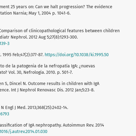
tment 25 years on: Can we halt progression? The evidence
ation Narnia; May 1, 2004 p. 1041-6.
. Comparison of clinicopathological features between children
iatr Nephrol. 2012 Aug 5;27(8):1293-300.
139-3
. 1995 Feb;47(2):377-87.
https://doi.org/10.1038/ki.1995.50
to de la patogenia de la nefropatía IgA: ¿nuevas
? Vol. 30, Nefrologia. 2010. p. 501-7.
Sen S, Dincel N. Outcome results in children with IgA
nce. Int J Nephrol Renovasc Dis. 2012 Jan;5:23-8.
 N Engl J Med. 2013;368(25):2402-14.
06793
lassification of IgA nephropathy. Autoimmun Rev. 2014
.1016/j.autrev.2014.01.030