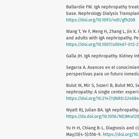
Ballardie FW. IgA nephropathy trea
base. Nephrology Dialysis Transplant
https://doi.org/10.1093/ndt/gfh208
Wang T, Ye F, Meng H, Zhang L, Jin X
and adults with IgA nephropathy. Ped
https://doi.org/10.1007/s00467-012-2
Galla JH. IgA nephropathy. Kidney Int
Segarra A. Avances en el conocimien
perspectivas para un futuro inmediato
Bulut IK, Mir S, Sozeri B, Bulut MO, 
nephropathy: A single center experie
https://doi.org/10.2147/IJNRD.S24684
Wyatt RJ, Julian BA. IgA nephropathy.
https://dx.doi.org/10.1056/NEJMra12
Yu H-H, Chiang B-L. Diagnosis and c
May;13(4-5):556-9.
https://doi.org/10