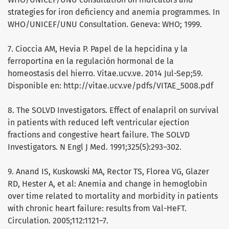
strategies for iron deficiency and anemia programmes. In
WHO/UNICEF/UNU Consultation. Geneva: WHO; 1999.
7. Cioccia AM, Hevia P. Papel de la hepcidina y la
ferroportina en la regulación hormonal de la
homeostasis del hierro. Vitae.ucv.ve. 2014 Jul-Sep;59.
Disponible en: http://vitae.ucv.ve/pdfs/VITAE_5008.pdf
8. The SOLVD Investigators. Effect of enalapril on survival
in patients with reduced left ventricular ejection
fractions and congestive heart failure. The SOLVD
Investigators. N Engl J Med. 1991;325(5):293–302.
9. Anand IS, Kuskowski MA, Rector TS, Florea VG, Glazer
RD, Hester A, et al: Anemia and change in hemoglobin
over time related to mortality and morbidity in patients
with chronic heart failure: results from Val-HeFT.
Circulation. 2005;112:1121–7.