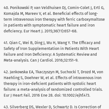
40. Ponikowski P, van Veldhuisen DJ, Comin-Colet J, Ertl G,
Komajda M, Mareev V, et al. Beneficial effects of long-
term intravenous iron therapy with ferric carboxymaltose
in patients with symptomatic heart failure and iron
deficiency. Eur Heart J. 2015;36(11):657–68.
41. Qian C, Wei B, Ding J, Wu H, Wang Y. The Efficacy and
Safety of Iron Supplementation in Patients With Heart
Failure and Iron Deficiency: A Systematic Review and
Meta-analysis. Can J Cardiol. 2016;32:151–9.
42. Jankowska EA, Tkaczyszyn M, Suchocki T, Drozd M, von
Haehling S, Doehner W, et al. Effects of intravenous iron
therapy in iron-deficient patients with systolic heart
failure: a meta-analysis of randomized controlled trials.
Eur J Heart Fail. 2016 Ene 28. doi: 10.1002/ejhf.473.
43. Silverberg DS, Wexler D, Schwartz D. Is Correction of