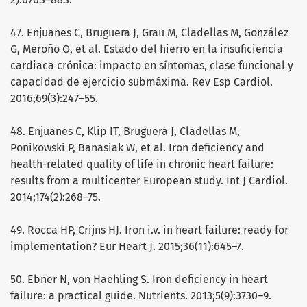
47. Enjuanes C, Bruguera J, Grau M, Cladellas M, González
G, Meroño O, et al. Estado del hierro en la insuficiencia
cardiaca crónica: impacto en síntomas, clase funcional y
capacidad de ejercicio submáxima. Rev Esp Cardiol.
2016;69(3):247–55.
48. Enjuanes C, Klip IT, Bruguera J, Cladellas M,
Ponikowski P, Banasiak W, et al. Iron deficiency and
health-related quality of life in chronic heart failure:
results from a multicenter European study. Int J Cardiol.
2014;174(2):268–75.
49. Rocca HP, Crijns HJ. Iron i.v. in heart failure: ready for
implementation? Eur Heart J. 2015;36(11):645–7.
50. Ebner N, von Haehling S. Iron deficiency in heart
failure: a practical guide. Nutrients. 2013;5(9):3730–9.