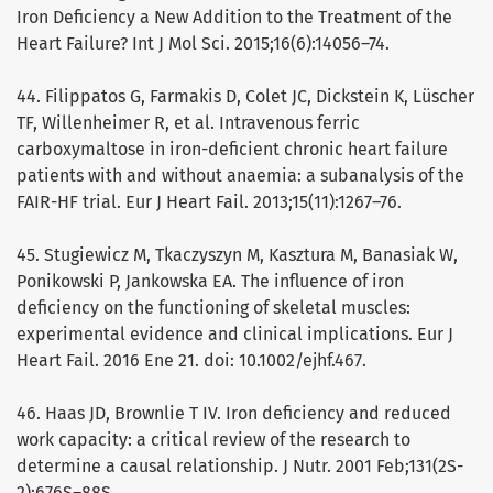
Iron Deficiency a New Addition to the Treatment of the
Heart Failure? Int J Mol Sci. 2015;16(6):14056–74.
44. Filippatos G, Farmakis D, Colet JC, Dickstein K, Lüscher
TF, Willenheimer R, et al. Intravenous ferric
carboxymaltose in iron-deficient chronic heart failure
patients with and without anaemia: a subanalysis of the
FAIR-HF trial. Eur J Heart Fail. 2013;15(11):1267–76.
45. Stugiewicz M, Tkaczyszyn M, Kasztura M, Banasiak W,
Ponikowski P, Jankowska EA. The influence of iron
deficiency on the functioning of skeletal muscles:
experimental evidence and clinical implications. Eur J
Heart Fail. 2016 Ene 21. doi: 10.1002/ejhf.467.
46. Haas JD, Brownlie T IV. Iron deficiency and reduced
work capacity: a critical review of the research to
determine a causal relationship. J Nutr. 2001 Feb;131(2S-
2):676S–88S.