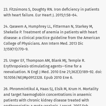
23. Fitzsimons S, Doughty RN. Iron deficiency in patients
with heart failure. Eur Heart J. 2015;1:58–64.
24. Qaseem A, Humphrey LL, Fitterman N, Starkey M,
Shekelle P. Treatment of anemia in patients with heart
disease: a clinical practice guideline from the American
College of Physicians. Ann Intern Med. 2013 Dic
3;159(11):770–9.
25. Unger EF, Thompson AM, Blank MJ, Temple R.
Erythropoiesis-stimulating agents—time for a
reevaluation. N Engl J Med. 2010 Ene 21;362(3):189–92. doi:
10.1056/NEJMp0912328. Epub 2010 Ene 6.
26. Phrommintikul A, Haas SJ, Elsik M, Krum H. Mortality
and target haemoglobin concentrations in anaemic
patients with chronic kidney disease treated with
erythropoietin: a meta-analysis. Lancet. 2007 Feb