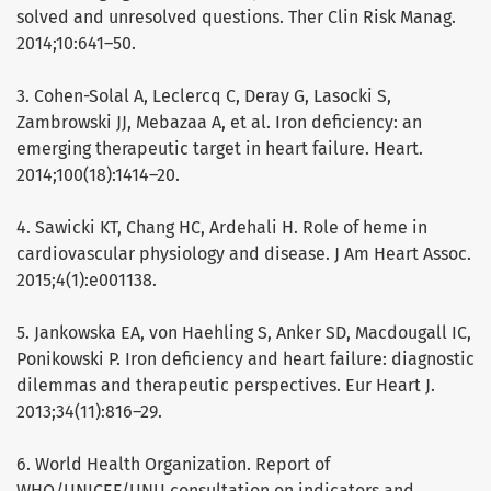
solved and unresolved questions. Ther Clin Risk Manag.
2014;10:641–50.
3. Cohen-Solal A, Leclercq C, Deray G, Lasocki S,
Zambrowski JJ, Mebazaa A, et al. Iron deficiency: an
emerging therapeutic target in heart failure. Heart.
2014;100(18):1414–20.
4. Sawicki KT, Chang HC, Ardehali H. Role of heme in
cardiovascular physiology and disease. J Am Heart Assoc.
2015;4(1):e001138.
5. Jankowska EA, von Haehling S, Anker SD, Macdougall IC,
Ponikowski P. Iron deficiency and heart failure: diagnostic
dilemmas and therapeutic perspectives. Eur Heart J.
2013;34(11):816–29.
6. World Health Organization. Report of
WHO/UNICEF/UNU consultation on indicators and