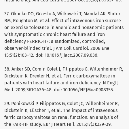
37. Okonko DO, Grzeslo A, Witkowski T, Mandal AK, Slater
RM, Roughton M, et al. Effect of intravenous iron sucrose
on exercise tolerance in anemic and nonanemic patients
with symptomatic chronic heart failure and iron
deficiency FERRIC-HF: a randomized, controlled,
observer-blinded trial. J Am Coll Cardiol. 2008 Ene
15;51(2):103–12. doi: 10.1016/j.jacc.2007.09.036.
38. Anker SD, Comin Colet J, Filippatos G, Willenheimer R,
Dickstein K, Drexler H, et al. Ferric carboxymaltose in
patients with heart failure and iron deficiency. N Engl J
Med. 2009;361:2436–48. doi: 10.1056/NEJMoa0908355.
39. Ponikowski P, Filippatos G, Colet JC, Willenheimer R,
Dickstein K, Lüscher T, et al. The impact of intravenous
ferric carboxymaltose on renal function: an analysis of
the FAIR-HF study. Eur J Heart Fail. 2015;17(3):329–39.