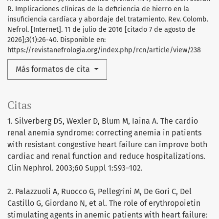
R. Implicaciones clínicas de la deficiencia de hierro en la
insuficiencia cardíaca y abordaje del tratamiento. Rev. Colomb.
Nefrol. [Internet]. 11 de julio de 2016 [citado 7 de agosto de
2026];3(1):26-40. Disponible en:
https://revistanefrologia.org/index.php/rcn/article/view/238
Más formatos de cita
Citas
1. Silverberg DS, Wexler D, Blum M, Iaina A. The cardio
renal anemia syndrome: correcting anemia in patients
with resistant congestive heart failure can improve both
cardiac and renal function and reduce hospitalizations.
Clin Nephrol. 2003;60 Suppl 1:S93–102.
2. Palazzuoli A, Ruocco G, Pellegrini M, De Gori C, Del
Castillo G, Giordano N, et al. The role of erythropoietin
stimulating agents in anemic patients with heart failure: