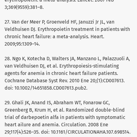
3;369(9559):381–8.
27. Van der Meer P, Groenveld HF, Januzzi Jr JL, van
Veldhuisen DJ. Erythropoietin treatment in patients with
chronic heart failure: a meta-analysis. Heart.
2009;95:1309–14.
28. Ngo K, Kotecha D, Walters JA, Manzano L, Palazzuoli A,
van Veldhuisen DJ, et al. Erythropoiesis-stimulating
agents for anemia in chronic heart failure patients.
Cochrane Database Syst Rev. 2010 Ene 20;(1):CD007613.
doi: 10.1002/14651858.CD007613.pub2.
29. Ghali JK, Anand IS, Abraham WT, Fonarow GC,
Greenberg B, Krum H, et al. Randomized double-blind
trial of darbepoetin alfa in patients with symptomatic
heart ailure and anemia. Circulation. 2008 Ene
29;117(4):526–35. doi: 10.1161/CIRCULATIONAHA.107.698514.