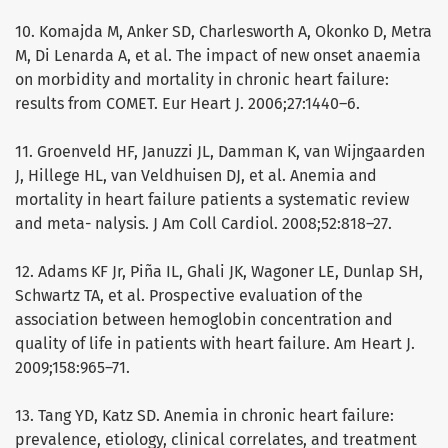
10. Komajda M, Anker SD, Charlesworth A, Okonko D, Metra
M, Di Lenarda A, et al. The impact of new onset anaemia
on morbidity and mortality in chronic heart failure:
results from COMET. Eur Heart J. 2006;27:1440–6.
11. Groenveld HF, Januzzi JL, Damman K, van Wijngaarden
J, Hillege HL, van Veldhuisen DJ, et al. Anemia and
mortality in heart failure patients a systematic review
and meta- nalysis. J Am Coll Cardiol. 2008;52:818–27.
12. Adams KF Jr, Piña IL, Ghali JK, Wagoner LE, Dunlap SH,
Schwartz TA, et al. Prospective evaluation of the
association between hemoglobin concentration and
quality of life in patients with heart failure. Am Heart J.
2009;158:965–71.
13. Tang YD, Katz SD. Anemia in chronic heart failure:
prevalence, etiology, clinical correlates, and treatment