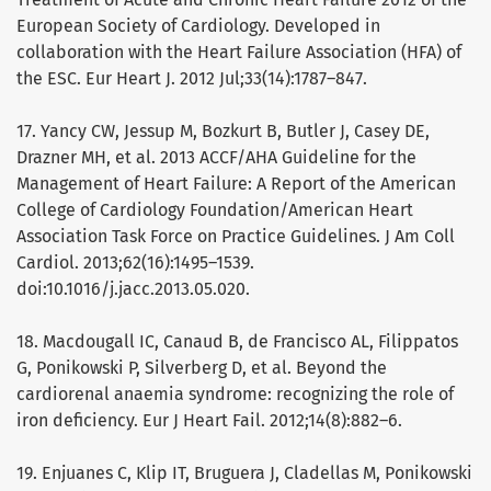
European Society of Cardiology. Developed in
collaboration with the Heart Failure Association (HFA) of
the ESC. Eur Heart J. 2012 Jul;33(14):1787–847.
17. Yancy CW, Jessup M, Bozkurt B, Butler J, Casey DE,
Drazner MH, et al. 2013 ACCF/AHA Guideline for the
Management of Heart Failure: A Report of the American
College of Cardiology Foundation/American Heart
Association Task Force on Practice Guidelines. J Am Coll
Cardiol. 2013;62(16):1495–1539.
doi:10.1016/j.jacc.2013.05.020.
18. Macdougall IC, Canaud B, de Francisco AL, Filippatos
G, Ponikowski P, Silverberg D, et al. Beyond the
cardiorenal anaemia syndrome: recognizing the role of
iron deficiency. Eur J Heart Fail. 2012;14(8):882–6.
19. Enjuanes C, Klip IT, Bruguera J, Cladellas M, Ponikowski