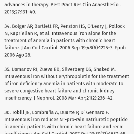
advances in therapy. Best Pract Res Clin Anaesthesiol.
2013;27:131–40.
34. Bolger AP, Bartlett FR, Penston HS, O'Leary J, Pollock
N, Kaprielian R, et al. Intravenous iron alone for the
treatment of anemia in patients with chronic heart
failure. J Am Coll Cardiol. 2006 Sep 19;48(6):1225–7. Epub
2006 Ago 28.
35. Usmanov RI, Zueva EB, Silverberg DS, Shaked M.
Intravenous iron without erythropoietin for the treatment
of iron deficiency anemia in patients with moderate to
severe congestive heart failure and chronic kidney
insufficiency. J Nephrol. 2008 Mar-Abr;21(2):236–42.
36. Toblli JE, Lombraña A, Duarte P, Di Gennaro F.
Intravenous iron reduces NT-pro-rain natriuretic peptide
in anemic patients with chronic heart failure and renal
insufficiency. Am Coll Cardiol. 2007 Oct 23;50(17):1657–65.