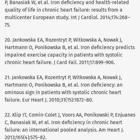
P, Banasiak W, et al. Iron deficiency and health-related
quality of life in chronic heart failure: results from a
multicenter European study. Int J Cardiol. 2014;174:268–
75.
20. Jankowska EA, Rozentryt P, Witkowska A, Nowak J,
Hartmann O, Ponikowska B, et al. Iron deficiency predicts
impaired exercise capacity in patients with systolic
chronic heart failure. J Card Fail. 2011;17:899–906.
21. Jankowska EA, Rozentryt P, Witkowska A, Nowak J,
Hartmann O, Ponikowska B, et al. Iron deficiency: an
ominous sign in patients with systolic chronic heart
failure. Eur Heart J. 2010;31(15):1872–80.
22. Klip IT, Comin-Colet J, Voors AA, Ponikowski P, Enjuanes
C, Banasiak W, et al. Iron deficiency in chronic heart
failure: an international pooled analysis. Am Heart J.
2013;165(4):575–82.