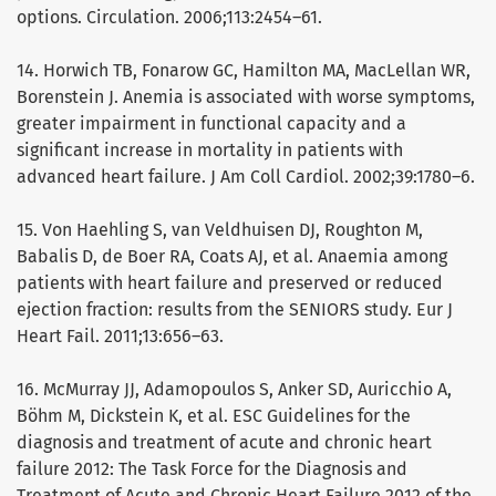
options. Circulation. 2006;113:2454–61.
14. Horwich TB, Fonarow GC, Hamilton MA, MacLellan WR,
Borenstein J. Anemia is associated with worse symptoms,
greater impairment in functional capacity and a
significant increase in mortality in patients with
advanced heart failure. J Am Coll Cardiol. 2002;39:1780–6.
15. Von Haehling S, van Veldhuisen DJ, Roughton M,
Babalis D, de Boer RA, Coats AJ, et al. Anaemia among
patients with heart failure and preserved or reduced
ejection fraction: results from the SENIORS study. Eur J
Heart Fail. 2011;13:656–63.
16. McMurray JJ, Adamopoulos S, Anker SD, Auricchio A,
Böhm M, Dickstein K, et al. ESC Guidelines for the
diagnosis and treatment of acute and chronic heart
failure 2012: The Task Force for the Diagnosis and
Treatment of Acute and Chronic Heart Failure 2012 of the