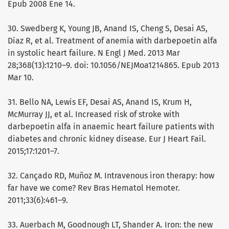
Epub 2008 Ene 14.
30. Swedberg K, Young JB, Anand IS, Cheng S, Desai AS,
Diaz R, et al. Treatment of anemia with darbepoetin alfa
in systolic heart failure. N Engl J Med. 2013 Mar
28;368(13):1210–9. doi: 10.1056/NEJMoa1214865. Epub 2013
Mar 10.
31. Bello NA, Lewis EF, Desai AS, Anand IS, Krum H,
McMurray JJ, et al. Increased risk of stroke with
darbepoetin alfa in anaemic heart failure patients with
diabetes and chronic kidney disease. Eur J Heart Fail.
2015;17:1201–7.
32. Cançado RD, Muñoz M. Intravenous iron therapy: how
far have we come? Rev Bras Hematol Hemoter.
2011;33(6):461–9.
33. Auerbach M, Goodnough LT, Shander A. Iron: the new