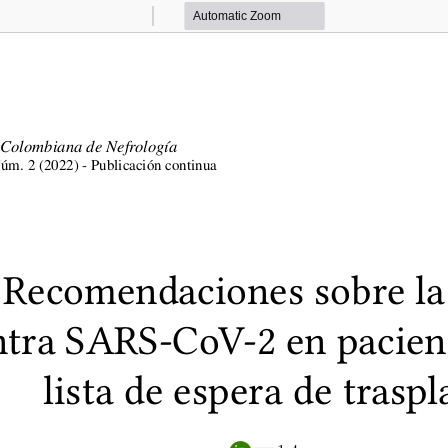
Zoom
Zoom
Out
In
 Colombiana de Nefrolog
ıa
 ́
 ́
 ́
N
um. 2 (2022) - Publicaci
on continua
Recomendaciones sobre la
tra SARS-CoV-2 en paciente
lista de espera de traspl