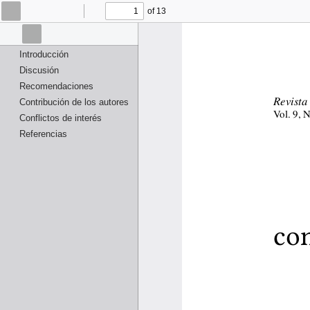
of 13
Toggle
Find
Previous
Next
Sidebar
Thumbnails
Document
Attachments
Layers
Outline
Introducción
Discusión
Recomendaciones
Revista
Contribución de los autores
Vol. 9, 
Conflictos de interés
Referencias
con