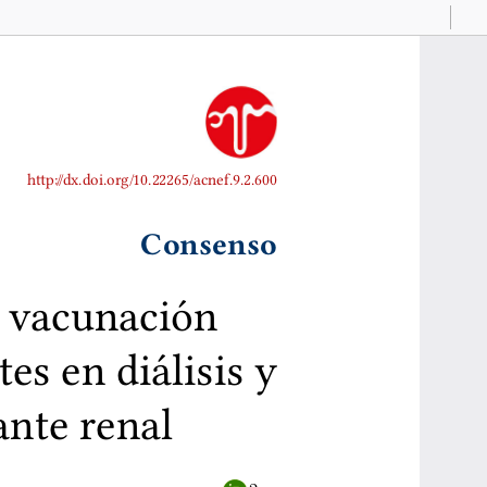
Current
Presentation
Open
Print
Download
To
View
Mode
hp://dx.doi.org/10.22265/acnef.9.2.600
Consenso
 vacunación
s en diálisis y
ante renal