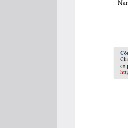
Nan
Có
Cha
en 
htt