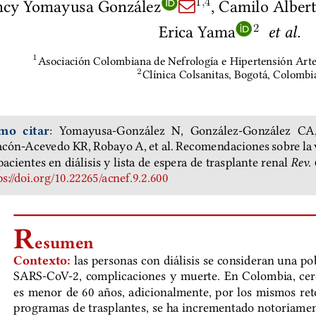
cy Yomayusa González
, Camilo Alber
1
,
4
Q
Erica Yama
2
et al.
Asociación Colombiana de Nefrología e Hipertensión Arter
1
Clínica Colsanitas, Bogotá, Colombi
2
:  Yomayusa-González  N,  González-González  CA,
mo citar
cón-Acevedo KR, Robayo A, et al. Recomendaciones sobre la
pacientes en diálisis y lista de espera de trasplante renal
Rev. 
ps://doi.org/10.22265/acnef.9.2.600
R
esumen
las personas con diálisis se consideran una po
Contexto:
SARS-CoV-2, complicaciones y muerte. En Colombia, cerca
es menor de 60 años, adicionalmente, por los mismos ret
programas de trasplantes, se ha incrementado notoriamen