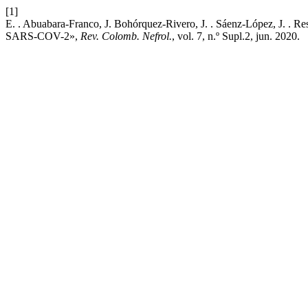
[1]
E. . Abuabara-Franco, J. Bohórquez-Rivero, J. . Sáenz-López, J. . Res
SARS-COV-2»,
Rev. Colomb. Nefrol.
, vol. 7, n.º Supl.2, jun. 2020.