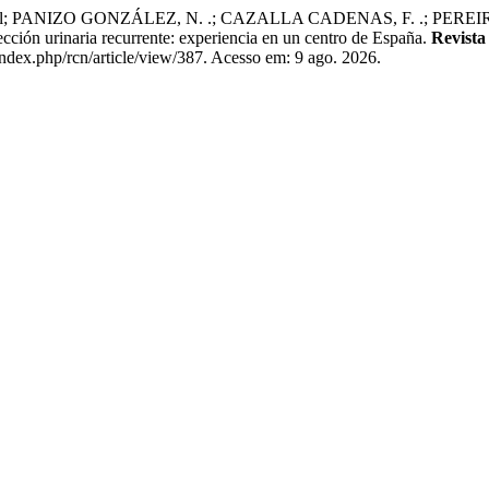
el; PANIZO GONZÁLEZ, N. .; CAZALLA CADENAS, F. .; PEREI
ección urinaria recurrente: experiencia en un centro de España.
Revista
index.php/rcn/article/view/387. Acesso em: 9 ago. 2026.