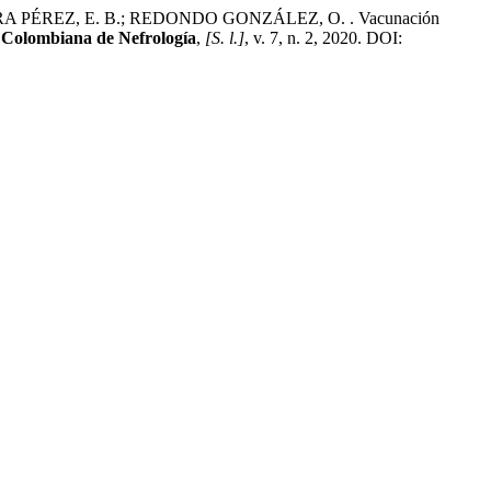
RA PÉREZ, E. B.; REDONDO GONZÁLEZ, O. . Vacunación
 Colombiana de Nefrología
,
[S. l.]
, v. 7, n. 2, 2020. DOI: