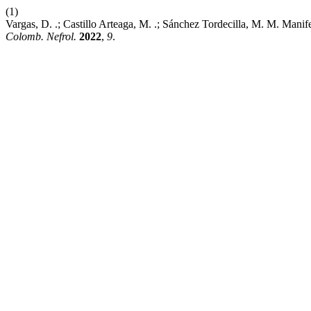
(1)
Vargas, D. .; Castillo Arteaga, M. .; Sánchez Tordecilla, M. M. Mani
Colomb. Nefrol.
2022
,
9
.