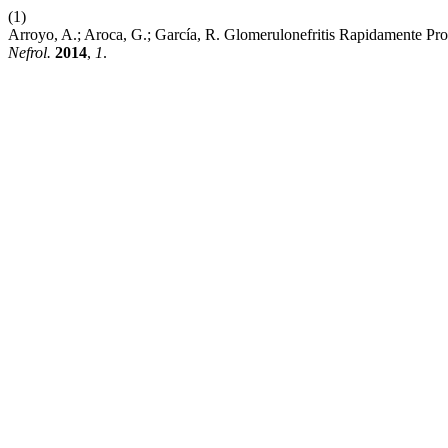
(1)
Arroyo, A.; Aroca, G.; García, R. Glomerulonefritis Rapidamente P
Nefrol.
2014
,
1
.